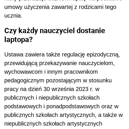
pedagogicznym pozostającym w stosunku
pracy na dzień 30 września 2023 r. w
publicznych i niepublicznych szkołach
podstawowych i ponadpodstawowych oraz w
publicznych szkołach artystycznych, a także w
niepublicznych szkołach artystycznych
posiadających uprawnienia publicznej szkoły
artystycznej, jednorazowego świadczenoa w
postaci bonów na zakup laptopów lub laptopów
przeglądarkowych. Określenie grup nauczycieli
uprawnionych do uzyskania wsparcia w postaci
bonu na zakup laptopa albo laptopa
przeglądarkowego nastąpi w rozporządzeniu
wydanym przez ministra właściwego do spraw
informatyzacji.