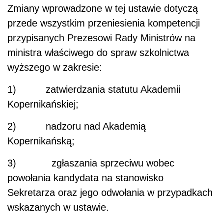
Kopernikańską;
3) zgłaszania sprzeciwu wobec
powołania kandydata na stanowisko
Sekretarza oraz jego odwołania w przypadkach
wskazanych w ustawie.
Ustawa ma wejść w życie po upływie 14 dni od
dnia ogłoszenia, z wyjątkiem zmian w ustawie
o Akademii Kopernikańskiej, które mają wejść
w życie z dniem następującym po dniu
ogłoszenia ustawy.
Źródło:
prezydent
.pl
AUTOPROMOCJA