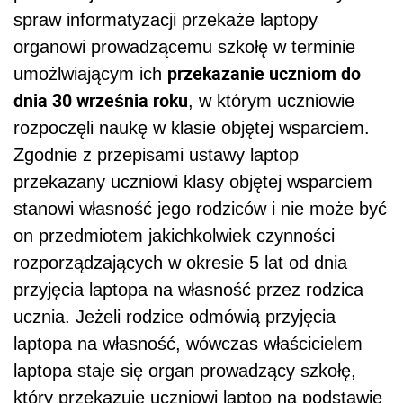
rozporządzających w okresie 5 lat od dnia
przyjęcia laptopa na własność przez rodzica
ucznia. Jeżeli rodzice odmówią przyjęcia
laptopa na własność, wówczas właścicielem
laptopa staje się organ prowadzący szkołę,
który przekazuje uczniowi laptop na podstawie
umowy użyczenia zawartej z rodzicami tego
ucznia.
Czy każdy nauczyciel dostanie
laptopa?
Ustawa zawiera także regulację epizodyczną,
przewidującą przekazywanie nauczycielom,
wychowawcom i innym pracownikom