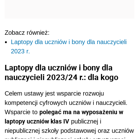
Celem ustawy jest wsparcie rozwoju
kompetencji cyfrowych uczniów i nauczycieli.
polegać ma na wyposażeniu w
Wsparcie to
laptopy uczniów klas IV
publicznej i
niepublicznej szkoły podstawowej oraz uczniów
publicznej i niepublicznej szkoły artystycznej
realizującej kształcenie ogólne, klasy
odpowiadającej klasie IV szkoły podstawowej
bonów na
oraz na jednorazowym przekazaniu
zakup laptopa albo laptopa przeglądarkowego
nauczycielom, wychowawcom i innym
pracownikom pedagogicznym
pozostającym w
stosunku pracy na dzień 30 września 2023 r. w
publicznych i niepublicznych szkołach