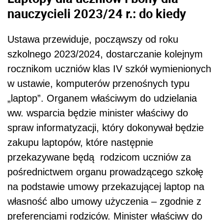
zakupu laptopów, które następnie
przekazywane będą rodzicom uczniów za
pośrednictwem organu prowadzącego szkołę
na podstawie umowy przekazującej laptop na
własność albo umowy użyczenia – zgodnie z
preferencjami rodziców. Minister właściwy do
spraw informatyzacji przekaże laptopy
organowi prowadzącemu szkołę w terminie
przekazanie uczniom do
umożlwiającym ich
dnia 30 września roku
, w którym uczniowie
rozpoczęli naukę w klasie objętej wsparciem.
Zgodnie z przepisami ustawy laptop
przekazany uczniowi klasy objętej wsparciem
stanowi własność jego rodziców i nie może być
on przedmiotem jakichkolwiek czynności