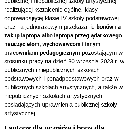
podstawowych i ponadpodstawowych oraz w
publicznych szkołach artystycznych, a także w
niepublicznych szkołach artystycznych
posiadających uprawnienia publicznej szkoły
artystycznej.
Laptopy dla uczniów i bony dla
nauczycieli 2023/24 r.: do kiedy
Ustawa przewiduje, począwszy od roku
szkolnego 2023/2024, dostarczanie kolejnym
rocznikom uczniów klas IV szkół wymienionych
w ustawie, komputerów przenośnych typu
„laptop”. Organem właściwym do udzielania
ww. wsparcia będzie minister właściwy do
spraw informatyzacji, który dokonywał będzie