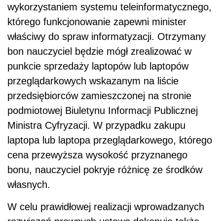
laptopa lub laptopa przeglądarkowego, którego
cena przewyższa wysokość przyznanego
bonu, nauczyciel pokryje różnicę ze środków
własnych.
W celu prawidłowej realizacji wprowadzanych
rozwiązań prawnych ustawa dokonuje także
zmiany w ustawie z dnia 17 czerwca 1966 r. o
postępowaniu egzekucyjnym w administracji -
wyłączono spod egzekucji administracyjnej
laptopy, laptopy przeglądarkowe, oraz bony na
ich zakup. Ustawa wprowadza także zmiany w
ustawie z dnia 28 lipca 1983 r. o podatku od
spadków i darowizn, którymi wyłączono z
opodatkowania tym podatkiem nabycie