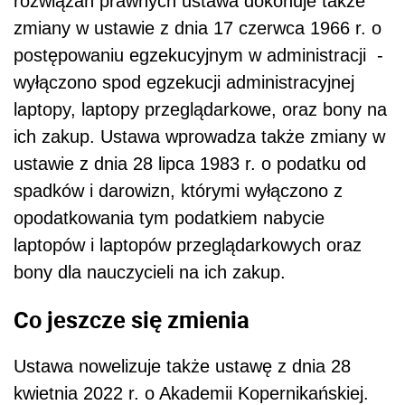
laptopów i laptopów przeglądarkowych oraz
bony dla nauczycieli na ich zakup.
Co jeszcze się zmienia
Ustawa nowelizuje także ustawę z dnia 28
kwietnia 2022 r. o Akademii Kopernikańskiej.
Zmiany wprowadzone w tej ustawie dotyczą
przede wszystkim przeniesienia kompetencji
przypisanych Prezesowi Rady Ministrów na
ministra właściwego do spraw szkolnictwa
wyższego w zakresie:
1) zatwierdzania statutu Akademii
Kopernikańskiej;
2) nadzoru nad Akademią