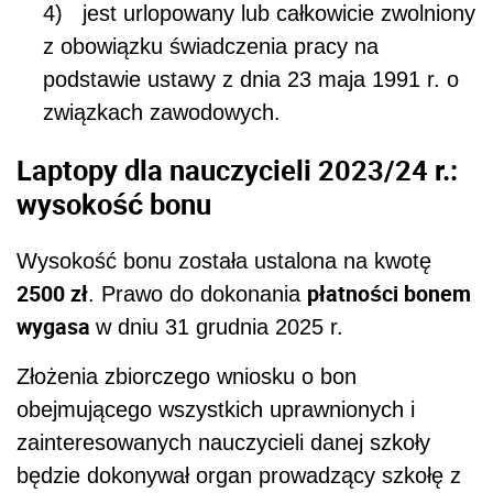
wygasa
w dniu 31 grudnia 2025 r.
Złożenia zbiorczego wniosku o bon
obejmującego wszystkich uprawnionych i
zainteresowanych nauczycieli danej szkoły
będzie dokonywał organ prowadzący szkołę z
wykorzystaniem systemu teleinformatycznego,
którego funkcjonowanie zapewni minister
właściwy do spraw informatyzacji. Otrzymany
bon nauczyciel będzie mógł zrealizować w
punkcie sprzedaży laptopów lub laptopów
przeglądarkowych wskazanym na liście
przedsiębiorców zamieszczonej na stronie
podmiotowej Biuletynu Informacji Publicznej
Ministra Cyfryzacji. W przypadku zakupu