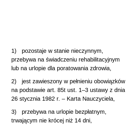
2) jest zawieszony w pełnieniu obowiązków
na podstawie art. 85t ust. 1–3 ustawy z dnia
26 stycznia 1982 r. – Karta Nauczyciela,
3) przebywa na urlopie bezpłatnym,
trwającym nie krócej niż 14 dni,
4) jest urlopowany lub całkowicie zwolniony
z obowiązku świadczenia pracy na
podstawie ustawy z dnia 23 maja 1991 r. o
związkach zawodowych.
Laptopy dla nauczycieli 2023/24 r.:
wysokość bonu
Wysokość bonu została ustalona na kwotę
2500 zł
płatności bonem
. Prawo do dokonania