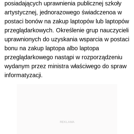
REKLAMA
Czy wszyscy nauczyciele dostaną
laptopy?
Ustawa przesądza jednocześnie, iż prawo do
nie przysługuje nauczycielowi, który
bonu
na