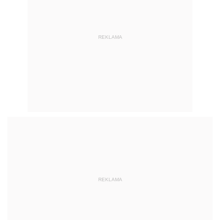
REKLAMA
Zobacz również:
Laptopy dla uczniów i bony dla nauczycieli
2023 r.
Laptopy dla uczniów i bony dla
nauczycieli 2023/24 r.: dla kogo