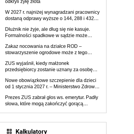
odkryli żyłę złota
W 2027 r. najniżej wynagradzani pracownicy
dostaną odprawy wyższe o 144, 288 i 432
złote
Dłużnik nie żyje, ale dług się nie kasuje.
Formalności spadkowe w sądzie może
załatwić wierzyciel bez zgody rodziny
Zakaz nocowania na działce ROD –
zmarłego
stowarzyszenie ogrodowe może z tego
powodu pozbawić działkowca prawa do
ZUS wyjaśnił, kiedy małżonek
działki (wypowiedzieć dzierżawę)?
przedsiębiorcy zostanie uznany za osobę
współpracującą
Nowe obowiązkowe szczepienie dla dzieci
od 1 stycznia 2027 r. – Ministerstwo Zdrowia
zmienia Program Szczepień Ochronnych na
Prezes ZUS zabrał głos ws. emerytur. Padły
2027 r.
słowa, które mogą zakończyć gorącą
dyskusję
Kalkulatory