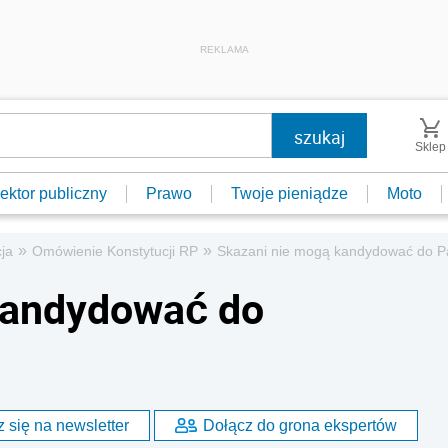
REKLAMA
Sklep
ektor publiczny
Prawo
Twoje pieniądze
Moto
»
»
ja
Omówienie Konstytucji RP
Skazani nie mogą kandydować do P
kandydować do
 się na newsletter
Dołącz do grona ekspertów