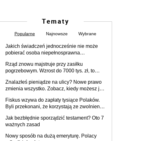
Tematy
Popularne
Najnowsze
Wybrane
Jakich świadczeń jednocześnie nie może
pobierać osoba niepełnosprawna
[praktyczny poradnik]
Rząd znowu majstruje przy zasiłku
pogrzebowym. Wzrost do 7000 tys. zł, to
jeszcze nie wszystko
Znalazłeś pieniądze na ulicy? Nowe prawo
zmienia wszystko. Zobacz, kiedy możesz je
legalnie zatrzymać
Fiskus wzywa do zapłaty tysiące Polaków.
Byli przekonani, że korzystają ze zwolnienia
z podatku od sprzedaży nieruchomości
Jak bezbłędnie sporządzić testament? Oto 7
ważnych zasad
Nowy sposób na dużą emeryturę. Polacy