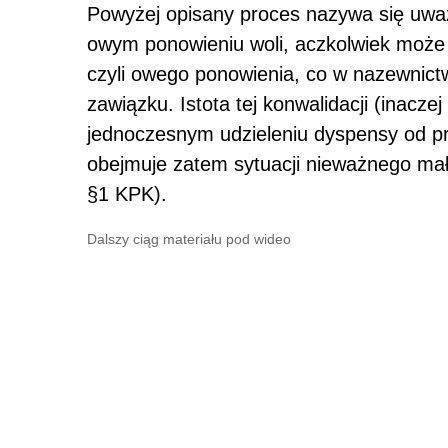
Powyżej opisany proces nazywa się uważ
owym ponowieniu woli, aczkolwiek może 
czyli owego ponowienia, co w nazewnict
zawiązku. Istota tej konwalidacji (inacz
jednoczesnym udzieleniu dyspensy od pr
obejmuje zatem sytuacji nieważnego mał
§1 KPK).
Dalszy ciąg materiału pod wideo