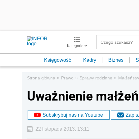
Kategorie
Księgowość
Kadry
Biznes
S
»
»
»
Strona główna
Prawo
Sprawy rodzinne
Małżeńst
Uważnienie małże
Subskrybuj nas na Youtube
Zapisz
22 listopada 2013, 13:11