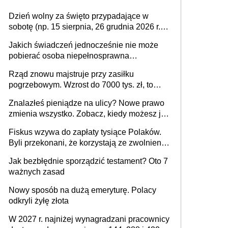
Dzień wolny za święto przypadające w
sobotę (np. 15 sierpnia, 26 grudnia 2026 r.) –
zasady rozliczania czasu pracy, obowiązki
Jakich świadczeń jednocześnie nie może
pracodawcy (sektor prywatny i administracja
pobierać osoba niepełnosprawna
publiczna), najczęstsze pytania
[praktyczny poradnik]
Rząd znowu majstruje przy zasiłku
pogrzebowym. Wzrost do 7000 tys. zł, to
jeszcze nie wszystko
Znalazłeś pieniądze na ulicy? Nowe prawo
zmienia wszystko. Zobacz, kiedy możesz je
legalnie zatrzymać
Fiskus wzywa do zapłaty tysiące Polaków.
Byli przekonani, że korzystają ze zwolnienia
z podatku od sprzedaży nieruchomości
Jak bezbłędnie sporządzić testament? Oto 7
ważnych zasad
Nowy sposób na dużą emeryturę. Polacy
odkryli żyłę złota
W 2027 r. najniżej wynagradzani pracownicy