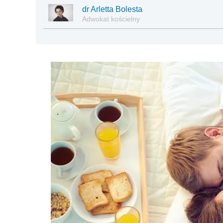
dr Arletta Bolesta
Adwokat kościelny