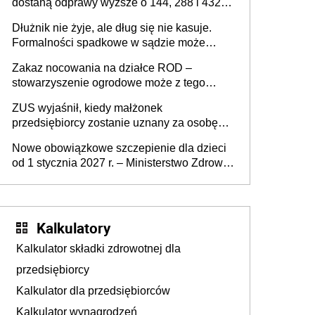
dostaną odprawy wyższe o 144, 288 i 432
złote
Dłużnik nie żyje, ale dług się nie kasuje.
Formalności spadkowe w sądzie może
załatwić wierzyciel bez zgody rodziny
Zakaz nocowania na działce ROD –
zmarłego
stowarzyszenie ogrodowe może z tego
powodu pozbawić działkowca prawa do
ZUS wyjaśnił, kiedy małżonek
działki (wypowiedzieć dzierżawę)?
przedsiębiorcy zostanie uznany za osobę
współpracującą
Nowe obowiązkowe szczepienie dla dzieci
od 1 stycznia 2027 r. – Ministerstwo Zdrowia
zmienia Program Szczepień Ochronnych na
2027 r.
Kalkulatory
Kalkulator składki zdrowotnej dla
przedsiębiorcy
Kalkulator dla przedsiębiorców
Kalkulator wynagrodzeń