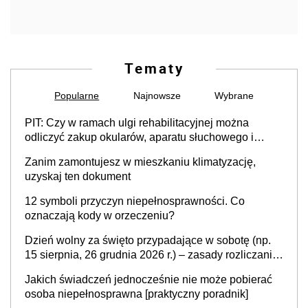
Tematy
Popularne
Najnowsze
Wybrane
PIT: Czy w ramach ulgi rehabilitacyjnej można
odliczyć zakup okularów, aparatu słuchowego i
skutera inwalidzkiego?
Zanim zamontujesz w mieszkaniu klimatyzację,
uzyskaj ten dokument
12 symboli przyczyn niepełnosprawności. Co
oznaczają kody w orzeczeniu?
Dzień wolny za święto przypadające w sobotę (np.
15 sierpnia, 26 grudnia 2026 r.) – zasady rozliczania
czasu pracy, obowiązki pracodawcy (sektor prywatny
Jakich świadczeń jednocześnie nie może pobierać
i administracja publiczna), najczęstsze pytania
osoba niepełnosprawna [praktyczny poradnik]