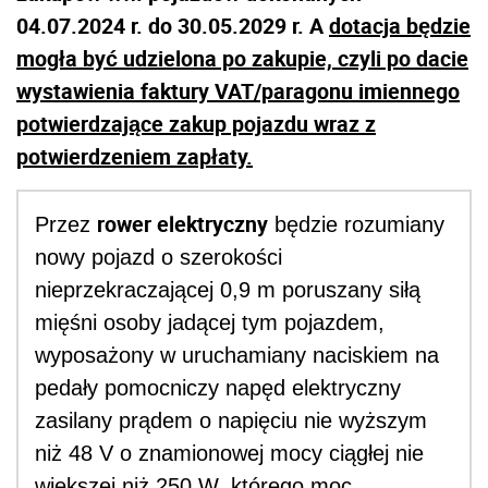
04.07.2024 r. do 30.05.2029 r. A
dotacja będzie
mogła być udzielona po zakupie, czyli po dacie
wystawienia faktury VAT/paragonu imiennego
potwierdzające zakup pojazdu wraz z
potwierdzeniem zapłaty.
rower elektryczny
Przez
będzie rozumiany
nowy pojazd o szerokości
nieprzekraczającej 0,9 m poruszany siłą
mięśni osoby jadącej tym pojazdem,
wyposażony w uruchamiany naciskiem na
pedały pomocniczy napęd elektryczny
zasilany prądem o napięciu nie wyższym
niż 48 V o znamionowej mocy ciągłej nie
większej niż 250 W, którego moc