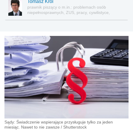
Tomasz Król
prawnik piszący o m.in.: problemach osób
niepełnosprawnych, ZUS, pracy, cywilistyce,
administracji, przedsiębiorcach, podatkach
Sądy: Świadczenie wspierające przysługuje tylko za jeden
miesiąc. Nawet to nie zawsze
/
Shutterstock