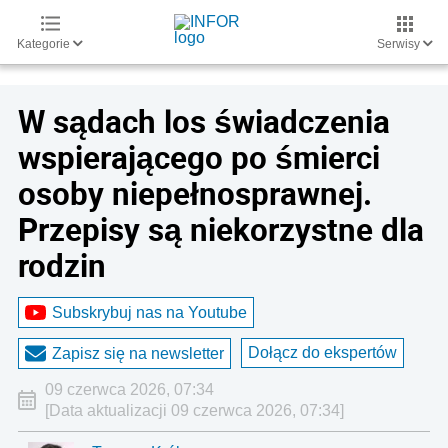
Kategorie
Serwisy
W sądach los świadczenia
wspierającego po śmierci
osoby niepełnosprawnej.
Przepisy są niekorzystne dla
rodzin
Subskrybuj nas na Youtube
Dołącz do ekspertów
Zapisz się na newsletter
09 czerwca 2026, 07:34
[Data aktualizacji 09 czerwca 2026, 07:34]