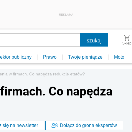
REKLAMA
Sklep
ektor publiczny
Prawo
Twoje pieniądze
Moto
ienia w firmach. Co napędza redukcje etatów?
 firmach. Co napędza
 się na newsletter
Dołącz do grona ekspertów