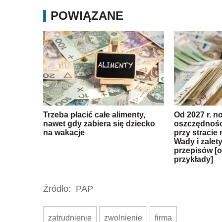
POWIĄZANE
Trzeba płacić całe alimenty,
Od 2027 r. n
nawet gdy zabiera się dziecko
oszczędnośc
na wakacje
przy stracie 
Wady i zalet
przepisów [o
przykłady]
Źródło:
PAP
zatrudnienie
zwolnienie
firma