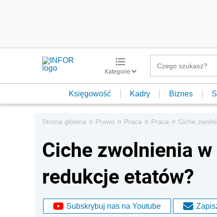
Kategorie
Księgowość
Kadry
Biznes
S
»
»
»
»
Strona główna
Prawo
Praca
Praca
Ciche zwoln
Ciche zwolnienia w
redukcje etatów?
Subskrybuj nas na Youtube
Zapisz