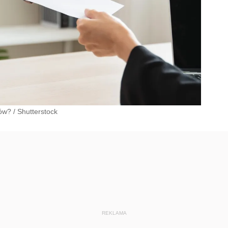
tów?
/
Shutterstock