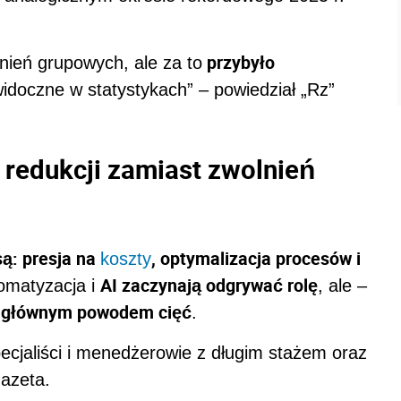
przybyło
nień grupowych, ale za to
 widoczne w statystykach” – powiedział „Rz”
 redukcji zamiast zwolnień
są: presja na
, optymalizacja procesów i
koszty
AI zaczynają odgrywać rolę
omatyzacja i
, ale –
e głównym powodem cięć
.
pecjaliści i menedżerowie z długim stażem oraz
azeta.