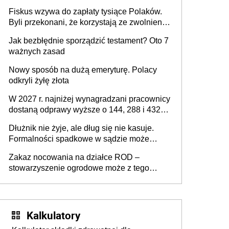
legalnie zatrzymać
Fiskus wzywa do zapłaty tysiące Polaków.
Byli przekonani, że korzystają ze zwolnienia
z podatku od sprzedaży nieruchomości
Jak bezbłędnie sporządzić testament? Oto 7
ważnych zasad
Nowy sposób na dużą emeryturę. Polacy
odkryli żyłę złota
W 2027 r. najniżej wynagradzani pracownicy
dostaną odprawy wyższe o 144, 288 i 432
złote
Dłużnik nie żyje, ale dług się nie kasuje.
Formalności spadkowe w sądzie może
załatwić wierzyciel bez zgody rodziny
Zakaz nocowania na działce ROD –
zmarłego
stowarzyszenie ogrodowe może z tego
powodu pozbawić działkowca prawa do
działki (wypowiedzieć dzierżawę)?
Kalkulatory