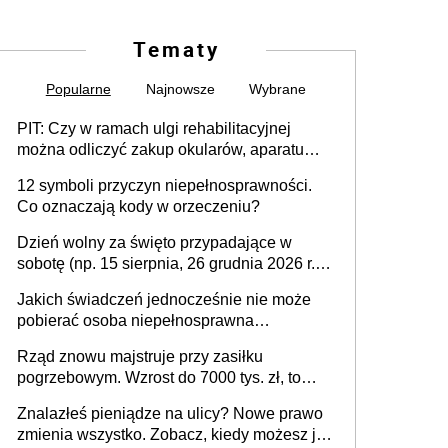
Tematy
Popularne
Najnowsze
Wybrane
PIT: Czy w ramach ulgi rehabilitacyjnej
można odliczyć zakup okularów, aparatu
słuchowego i skutera inwalidzkiego?
12 symboli przyczyn niepełnosprawności.
Co oznaczają kody w orzeczeniu?
Dzień wolny za święto przypadające w
sobotę (np. 15 sierpnia, 26 grudnia 2026 r.) –
zasady rozliczania czasu pracy, obowiązki
Jakich świadczeń jednocześnie nie może
pracodawcy (sektor prywatny i administracja
pobierać osoba niepełnosprawna
publiczna), najczęstsze pytania
[praktyczny poradnik]
Rząd znowu majstruje przy zasiłku
pogrzebowym. Wzrost do 7000 tys. zł, to
jeszcze nie wszystko
Znalazłeś pieniądze na ulicy? Nowe prawo
zmienia wszystko. Zobacz, kiedy możesz je