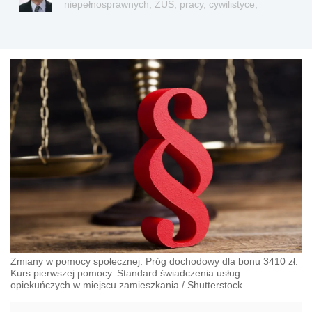
niepełnosprawnych, ZUS, pracy, cywilistyce,
administracji, przedsiębiorcach, podatkach
Zmiany w pomocy społecznej: Próg dochodowy dla bonu 3410 zł.
Kurs pierwszej pomocy. Standard świadczenia usług
opiekuńczych w miejscu zamieszkania
/
Shutterstock