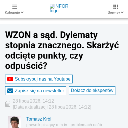
Kategorie
Serwisy
WZON a sąd. Dylematy
stopnia znacznego. Skarżyć
odcięte punkty, czy
odpuścić?
Subskrybuj nas na Youtube
Dołącz do ekspertów
Zapisz się na newsletter
28 lipca 2026, 14:12
[Data aktualizacji 28 lipca 2026, 14:12]
Tomasz Król
prawnik piszący o m.in.: problemach osób