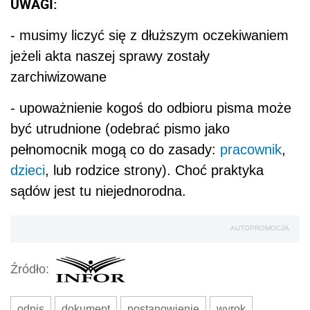
UWAGI:
- musimy liczyć się z dłuższym oczekiwaniem
jeżeli akta naszej sprawy zostały
zarchiwizowane
- upoważnienie kogoś do odbioru pisma może
być utrudnione (odebrać pismo jako
pełnomocnik mogą co do zasady:
pracownik
,
dzieci
, lub rodzice strony). Choć praktyka
sądów jest tu niejednorodna.
AUTOPROMOCJA
Źródło:
odpis
dokument
postanowienie
wyrok