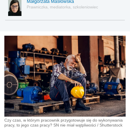
Małgorzata Masłowska
Prawniczka, mediatorka, szkoleniowiec
Czy czas, w którym pracownik przygotowuje się do wykonywania
pracy, to jego czas pracy? SN nie miał wątpliwości
/
Shutterstock