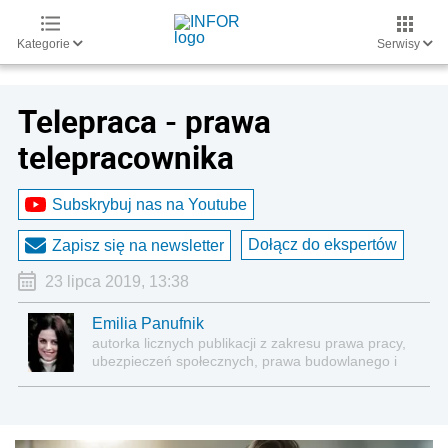
Kategorie
Serwisy
Telepraca - prawa
telepracownika
Subskrybuj nas na Youtube
Dołącz do ekspertów
Zapisz się na newsletter
23 lipca 2019, 13:38
Emilia Panufnik
autorka licznych publikacji z zakresu prawa pracy,
ubezpieczeń społecznych, prawa budowlanego i
nieruchomości