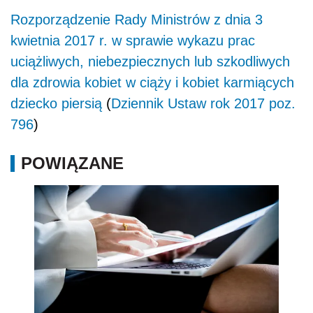
R
ozporządzenie Rady Ministrów
z dnia 3
kwietnia 2017 r. w sprawie wykazu prac
uciążliwych, niebezpiecznych lub szkodliwych
dla zdrowia kobiet w ciąży i kobiet karmiących
dziecko piersią
(
Dziennik Ustaw rok 2017 poz.
796
)
POWIĄZANE