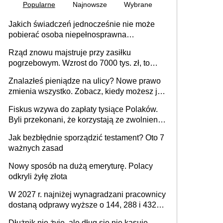
Popularne
Najnowsze
Wybrane
Jakich świadczeń jednocześnie nie może
pobierać osoba niepełnosprawna
[praktyczny poradnik]
Rząd znowu majstruje przy zasiłku
pogrzebowym. Wzrost do 7000 tys. zł, to
jeszcze nie wszystko
Znalazłeś pieniądze na ulicy? Nowe prawo
zmienia wszystko. Zobacz, kiedy możesz je
legalnie zatrzymać
Fiskus wzywa do zapłaty tysiące Polaków.
Byli przekonani, że korzystają ze zwolnienia
z podatku od sprzedaży nieruchomości
Jak bezbłędnie sporządzić testament? Oto 7
ważnych zasad
Nowy sposób na dużą emeryturę. Polacy
odkryli żyłę złota
W 2027 r. najniżej wynagradzani pracownicy
dostaną odprawy wyższe o 144, 288 i 432
złote
Dłużnik nie żyje, ale dług się nie kasuje.