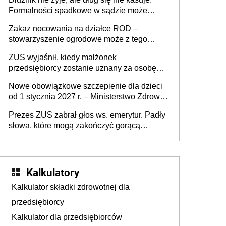
Formalności spadkowe w sądzie może
załatwić wierzyciel bez zgody rodziny
Zakaz nocowania na działce ROD –
zmarłego
stowarzyszenie ogrodowe może z tego
powodu pozbawić działkowca prawa do
ZUS wyjaśnił, kiedy małżonek
działki (wypowiedzieć dzierżawę)?
przedsiębiorcy zostanie uznany za osobę
współpracującą
Nowe obowiązkowe szczepienie dla dzieci
od 1 stycznia 2027 r. – Ministerstwo Zdrowia
zmienia Program Szczepień Ochronnych na
Prezes ZUS zabrał głos ws. emerytur. Padły
2027 r.
słowa, które mogą zakończyć gorącą
dyskusję
Kalkulatory
Kalkulator składki zdrowotnej dla
przedsiębiorcy
Kalkulator dla przedsiębiorców