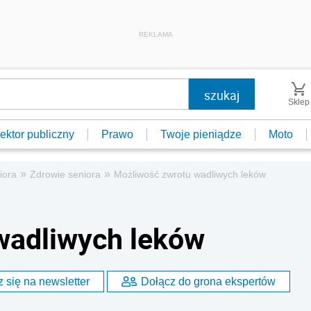
REKLAMA
Sklep
ektor publiczny
Prawo
Twoje pieniądze
Moto
»
»
iora
Zdrowie seniora
Możliwość zwrotu wadliwych leków
wadliwych leków
 się na newsletter
Dołącz do grona ekspertów