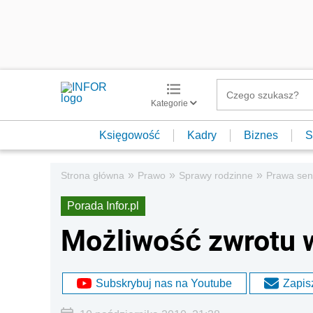
Kategorie
Księgowość
Kadry
Biznes
S
»
»
»
Strona główna
Prawo
Sprawy rodzinne
Prawa sen
Porada Infor.pl
Możliwość zwrotu 
Subskrybuj nas na Youtube
Zapisz