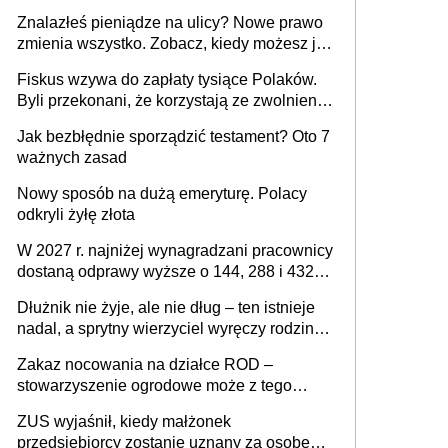
Znalazłeś pieniądze na ulicy? Nowe prawo
zmienia wszystko. Zobacz, kiedy możesz je
legalnie zatrzymać
Fiskus wzywa do zapłaty tysiące Polaków.
Byli przekonani, że korzystają ze zwolnienia
z podatku od sprzedaży nieruchomości
Jak bezbłędnie sporządzić testament? Oto 7
ważnych zasad
Nowy sposób na dużą emeryturę. Polacy
odkryli żyłę złota
W 2027 r. najniżej wynagradzani pracownicy
dostaną odprawy wyższe o 144, 288 i 432
złote
Dłużnik nie żyje, ale nie dług – ten istnieje
nadal, a sprytny wierzyciel wyręczy rodzinę
w sprawie spadkowej
Zakaz nocowania na działce ROD –
stowarzyszenie ogrodowe może z tego
powodu pozbawić działkowca prawa do
ZUS wyjaśnił, kiedy małżonek
działki (wypowiedzieć dzierżawę)?
przedsiębiorcy zostanie uznany za osobę