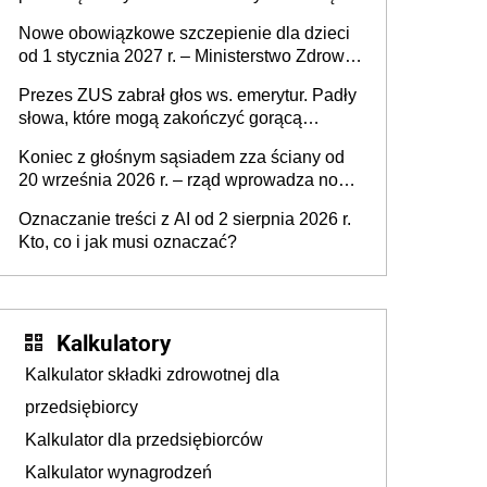
współpracującą
Nowe obowiązkowe szczepienie dla dzieci
od 1 stycznia 2027 r. – Ministerstwo Zdrowia
zmienia Program Szczepień Ochronnych na
Prezes ZUS zabrał głos ws. emerytur. Padły
2027 r.
słowa, które mogą zakończyć gorącą
dyskusję
Koniec z głośnym sąsiadem zza ściany od
20 września 2026 r. – rząd wprowadza nowe
przepisy, które poprawią komfort życia
Oznaczanie treści z AI od 2 sierpnia 2026 r.
mieszkańców
Kto, co i jak musi oznaczać?
Kalkulatory
Kalkulator składki zdrowotnej dla
przedsiębiorcy
Kalkulator dla przedsiębiorców
Kalkulator wynagrodzeń