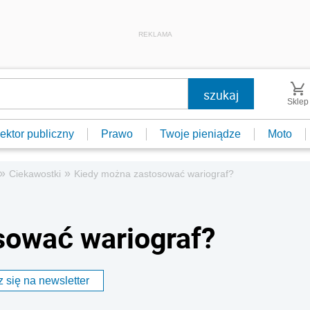
REKLAMA
Sklep
ektor publiczny
Prawo
Twoje pieniądze
Moto
»
»
Ciekawostki
Kiedy można zastosować wariograf?
sować wariograf?
 się na newsletter