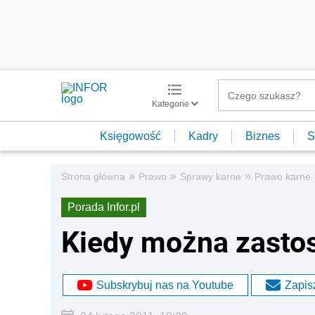
Kategorie
Księgowość
Kadry
Biznes
S
»
»
»
Strona główna
Prawo
Sprawy karne
Prawo karne
Porada Infor.pl
Kiedy można zasto
Subskrybuj nas na Youtube
Zapisz