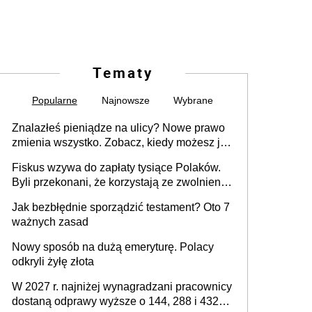
Tematy
Popularne
Najnowsze
Wybrane
Znalazłeś pieniądze na ulicy? Nowe prawo
zmienia wszystko. Zobacz, kiedy możesz je
legalnie zatrzymać
Fiskus wzywa do zapłaty tysiące Polaków.
Byli przekonani, że korzystają ze zwolnienia
z podatku od sprzedaży nieruchomości
Jak bezbłędnie sporządzić testament? Oto 7
ważnych zasad
Nowy sposób na dużą emeryturę. Polacy
odkryli żyłę złota
W 2027 r. najniżej wynagradzani pracownicy
dostaną odprawy wyższe o 144, 288 i 432