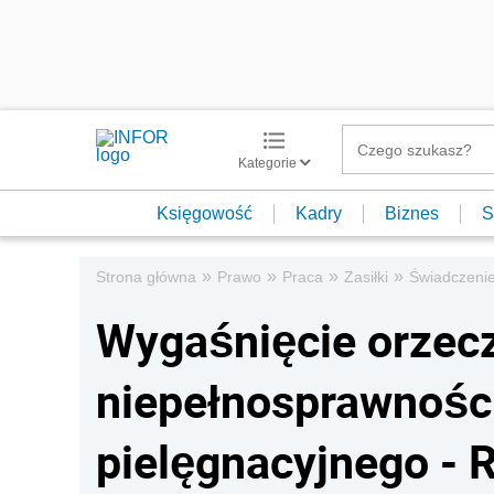
Kategorie
Księgowość
Kadry
Biznes
S
»
»
»
»
Strona główna
Prawo
Praca
Zasiłki
Świadczenie
Wygaśnięcie orzecz
niepełnosprawności
pielęgnacyjnego - 