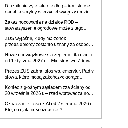
złote
Dłużnik nie żyje, ale nie dług – ten istnieje
nadal, a sprytny wierzyciel wyręczy rodzinę
w sprawie spadkowej
Zakaz nocowania na działce ROD –
stowarzyszenie ogrodowe może z tego
powodu pozbawić działkowca prawa do
ZUS wyjaśnił, kiedy małżonek
działki (wypowiedzieć dzierżawę)?
przedsiębiorcy zostanie uznany za osobę
współpracującą
Nowe obowiązkowe szczepienie dla dzieci
od 1 stycznia 2027 r. – Ministerstwo Zdrowia
zmienia Program Szczepień Ochronnych na
Prezes ZUS zabrał głos ws. emerytur. Padły
2027 r.
słowa, które mogą zakończyć gorącą
dyskusję
Koniec z głośnym sąsiadem zza ściany od
20 września 2026 r. – rząd wprowadza nowe
przepisy, które poprawią komfort życia
Oznaczanie treści z AI od 2 sierpnia 2026 r.
mieszkańców
Kto, co i jak musi oznaczać?