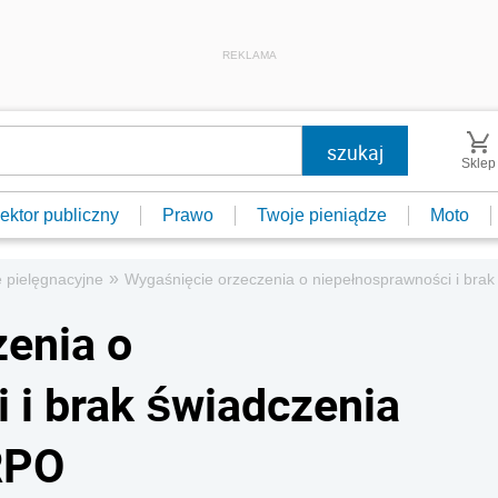
REKLAMA
Sklep
ektor publiczny
Prawo
Twoje pieniądze
Moto
»
 pielęgnacyjne
Wygaśnięcie orzeczenia o niepełnosprawności i brak
enia o
 i brak świadczenia
RPO