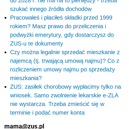
do 2028 r. nie ma na to pieniędzy - trzeba
szukać innego źródła dochodów
Pracowałeś i płaciłeś składki przed 1999
rokiem? Masz prawo do przeliczenia i
podwyżki emerytury, gdy dostarczysz do
ZUS-u te dokumenty
Czy można legalnie sprzedać mieszkanie z
najemcą (tj. trwającą umową najmu)? Co z
rozliczeniem umowy najmu po sprzedaży
mieszkania?
ZUS: zasiłek chorobowy wypłacimy tylko na
wniosek. Samo zwolnienie lekarskie e-ZLA
nie wystarcza. Trzeba zmieścić się w
terminie i podać numer konta
mama@zus.pl