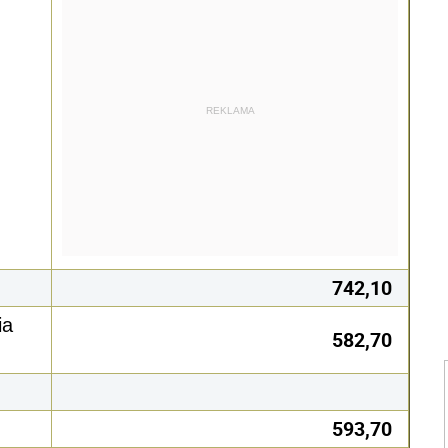
REKLAMA
742,10
ia
582,70
593,70