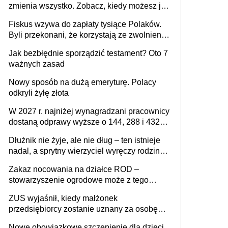
zmienia wszystko. Zobacz, kiedy możesz je
legalnie zatrzymać
Fiskus wzywa do zapłaty tysiące Polaków.
Byli przekonani, że korzystają ze zwolnienia
z podatku od sprzedaży nieruchomości
Jak bezbłędnie sporządzić testament? Oto 7
ważnych zasad
Nowy sposób na dużą emeryturę. Polacy
odkryli żyłę złota
W 2027 r. najniżej wynagradzani pracownicy
dostaną odprawy wyższe o 144, 288 i 432
złote
Dłużnik nie żyje, ale nie dług – ten istnieje
nadal, a sprytny wierzyciel wyręczy rodzinę
w sprawie spadkowej
Zakaz nocowania na działce ROD –
stowarzyszenie ogrodowe może z tego
powodu pozbawić działkowca prawa do
ZUS wyjaśnił, kiedy małżonek
działki (wypowiedzieć dzierżawę)?
przedsiębiorcy zostanie uznany za osobę
współpracującą
Nowe obowiązkowe szczepienie dla dzieci