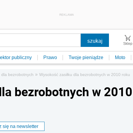
REKLAMA
Sklep
ektor publiczny
Prawo
Twoje pieniądze
Moto
»
k dla bezrobotnych
Wysokość zasiłku dla bezrobotnych w 2010 roku
dla bezrobotnych w 2010
 się na newsletter