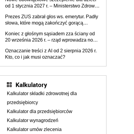
od 1 stycznia 2027 r. – Ministerstwo Zdrowia
zmienia Program Szczepień Ochronnych na
Prezes ZUS zabrał głos ws. emerytur. Padły
2027 r.
słowa, które mogą zakończyć gorącą
dyskusję
Koniec z głośnym sąsiadem zza ściany od
20 września 2026 r. – rząd wprowadza nowe
przepisy, które poprawią komfort życia
Oznaczanie treści z AI od 2 sierpnia 2026 r.
mieszkańców
Kto, co i jak musi oznaczać?
Kalkulatory
Kalkulator składki zdrowotnej dla
przedsiębiorcy
Kalkulator dla przedsiębiorców
Kalkulator wynagrodzeń
Kalkulator umów zlecenia