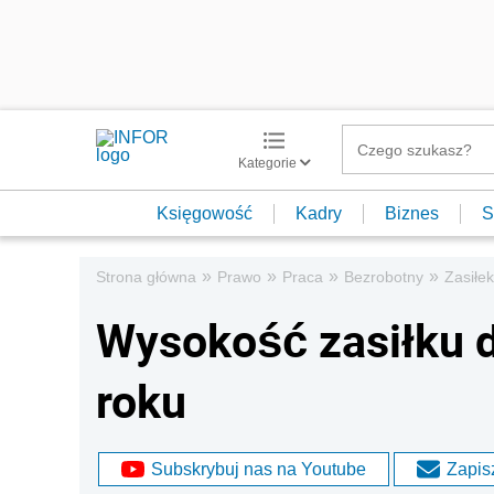
Kategorie
Księgowość
Kadry
Biznes
S
»
»
»
»
Strona główna
Prawo
Praca
Bezrobotny
Zasiłe
Wysokość zasiłku 
roku
Subskrybuj nas na Youtube
Zapisz