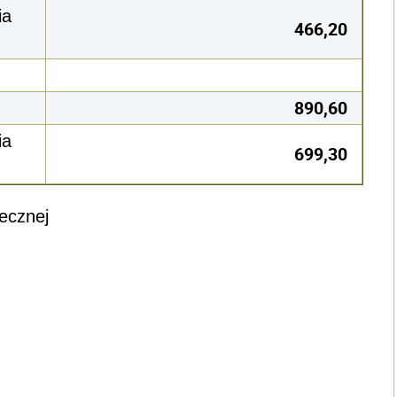
ia
466,20
890,60
ia
699,30
łecznej