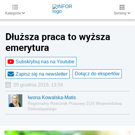
Kategorie
Serwisy
Dłuższa praca to wyższa
emerytura
Subskrybuj nas na Youtube
Dołącz do ekspertów
Zapisz się na newsletter
05 grudnia 2019, 13:59
Iwona Kowalska-Matis
Regionalny Rzecznik Prasowy ZUS Województwa
Dolnośląskiego