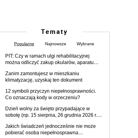
Tematy
Popularne
Najnowsze
Wybrane
PIT: Czy w ramach ulgi rehabilitacyjnej
można odliczyć zakup okularów, aparatu
słuchowego i skutera inwalidzkiego?
Zanim zamontujesz w mieszkaniu
klimatyzację, uzyskaj ten dokument
12 symboli przyczyn niepełnosprawności.
Co oznaczają kody w orzeczeniu?
Dzień wolny za święto przypadające w
sobotę (np. 15 sierpnia, 26 grudnia 2026 r.) –
zasady rozliczania czasu pracy, obowiązki
Jakich świadczeń jednocześnie nie może
pracodawcy (sektor prywatny i administracja
pobierać osoba niepełnosprawna
publiczna), najczęstsze pytania