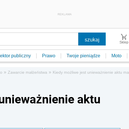
REKLAMA
Sklep
ektor publiczny
Prawo
Twoje pieniądze
Moto
»
»
wo
Zawarcie małżeństwa
Kiedy możliwe jest unieważnienie aktu m
 unieważnienie aktu