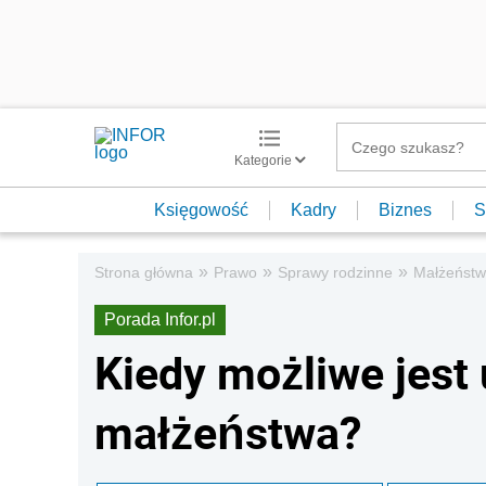
Kategorie
Księgowość
Kadry
Biznes
S
»
»
»
Strona główna
Prawo
Sprawy rodzinne
Małżeńst
Porada Infor.pl
Kiedy możliwe jest
małżeństwa?