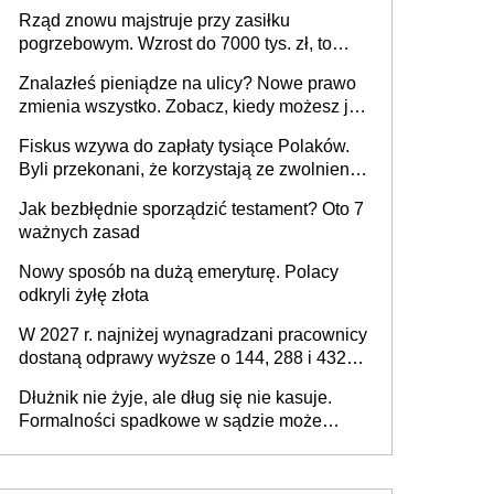
[praktyczny poradnik]
Rząd znowu majstruje przy zasiłku
pogrzebowym. Wzrost do 7000 tys. zł, to
jeszcze nie wszystko
Znalazłeś pieniądze na ulicy? Nowe prawo
zmienia wszystko. Zobacz, kiedy możesz je
legalnie zatrzymać
Fiskus wzywa do zapłaty tysiące Polaków.
Byli przekonani, że korzystają ze zwolnienia
z podatku od sprzedaży nieruchomości
Jak bezbłędnie sporządzić testament? Oto 7
ważnych zasad
Nowy sposób na dużą emeryturę. Polacy
odkryli żyłę złota
W 2027 r. najniżej wynagradzani pracownicy
dostaną odprawy wyższe o 144, 288 i 432
złote
Dłużnik nie żyje, ale dług się nie kasuje.
Formalności spadkowe w sądzie może
załatwić wierzyciel bez zgody rodziny
zmarłego