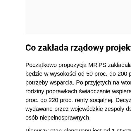
Co zakłada rządowy projek
Początkowo propozycja MRiPS zakładała,
będzie w wysokości od 50 proc. do 200 p
potrzeby wsparcia. Po przyjętych na wtor
rodziny poprawkach świadczenie wspier
proc. do 220 proc. renty socjalnej. Dec
wydawane przez wojewódzkie zespoły ds
osób niepełnosprawnych.
Pierwszy etap planowany jest od 1 styc