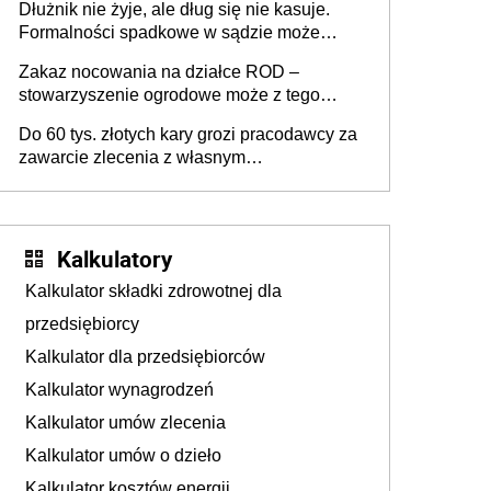
Dłużnik nie żyje, ale dług się nie kasuje.
Formalności spadkowe w sądzie może
załatwić wierzyciel bez zgody rodziny
Zakaz nocowania na działce ROD –
zmarłego
stowarzyszenie ogrodowe może z tego
powodu pozbawić działkowca prawa do
Do 60 tys. złotych kary grozi pracodawcy za
działki (wypowiedzieć dzierżawę)?
zawarcie zlecenia z własnym
pracownikiem? Zlecenia 2027 – jakie
zmiany?
Kalkulatory
Kalkulator składki zdrowotnej dla
przedsiębiorcy
Kalkulator dla przedsiębiorców
Kalkulator wynagrodzeń
Kalkulator umów zlecenia
Kalkulator umów o dzieło
Kalkulator kosztów energii