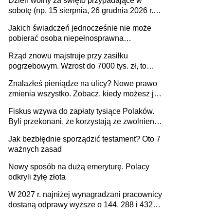
Dzień wolny za święto przypadające w
sobotę (np. 15 sierpnia, 26 grudnia 2026 r.) –
zasady rozliczania czasu pracy, obowiązki
Jakich świadczeń jednocześnie nie może
pracodawcy (sektor prywatny i administracja
pobierać osoba niepełnosprawna
publiczna), najczęstsze pytania
[praktyczny poradnik]
Rząd znowu majstruje przy zasiłku
pogrzebowym. Wzrost do 7000 tys. zł, to
jeszcze nie wszystko
Znalazłeś pieniądze na ulicy? Nowe prawo
zmienia wszystko. Zobacz, kiedy możesz je
legalnie zatrzymać
Fiskus wzywa do zapłaty tysiące Polaków.
Byli przekonani, że korzystają ze zwolnienia
z podatku od sprzedaży nieruchomości
Jak bezbłędnie sporządzić testament? Oto 7
ważnych zasad
Nowy sposób na dużą emeryturę. Polacy
odkryli żyłę złota
W 2027 r. najniżej wynagradzani pracownicy
dostaną odprawy wyższe o 144, 288 i 432
złote