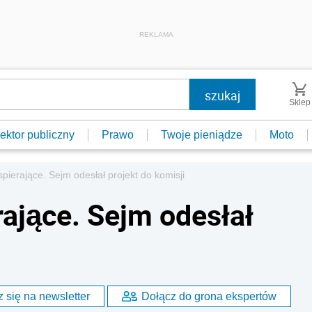
REKLAMA
Sklep
ektor publiczny
Prawo
Twoje pieniądze
Moto
pierające. Sejm odesłał projekt do komisji
ające. Sejm odesłał
 się na newsletter
Dołącz do grona ekspertów