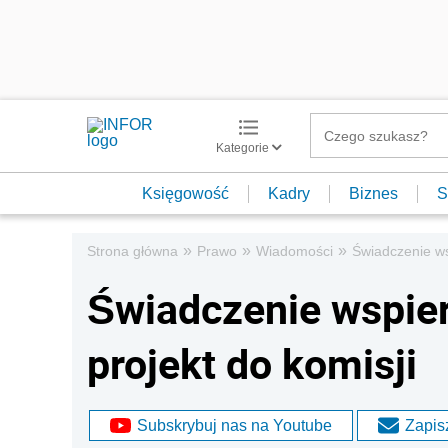
Kategorie
Księgowość
Kadry
Biznes
S
»
»
»
Strona główna
Prawo
Wiadomości
Świadczenie ws
Świadczenie wspier
projekt do komisji
Subskrybuj nas na Youtube
Zapisz