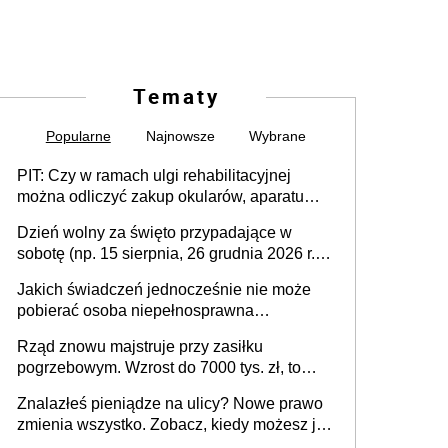
Tematy
Popularne
Najnowsze
Wybrane
PIT: Czy w ramach ulgi rehabilitacyjnej
można odliczyć zakup okularów, aparatu
słuchowego i skutera inwalidzkiego?
Dzień wolny za święto przypadające w
sobotę (np. 15 sierpnia, 26 grudnia 2026 r.) –
zasady rozliczania czasu pracy, obowiązki
Jakich świadczeń jednocześnie nie może
pracodawcy (sektor prywatny i administracja
pobierać osoba niepełnosprawna
publiczna), najczęstsze pytania
[praktyczny poradnik]
Rząd znowu majstruje przy zasiłku
pogrzebowym. Wzrost do 7000 tys. zł, to
jeszcze nie wszystko
Znalazłeś pieniądze na ulicy? Nowe prawo
zmienia wszystko. Zobacz, kiedy możesz je
legalnie zatrzymać