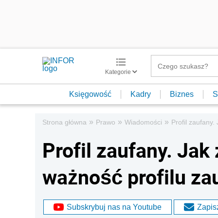
Kategorie
Księgowość
Kadry
Biznes
S
»
»
»
Strona główna
Prawo
Wiadomości
Profil zaufany.
Profil zaufany. Jak
ważność profilu za
Subskrybuj nas na Youtube
Zapisz