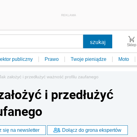
REKLAMA
Sklep
ektor publiczny
Prawo
Twoje pieniądze
Moto
 Jak założyć i przedłużyć ważność profilu zaufanego
 założyć i przedłużyć
ufanego
 się na newsletter
Dołącz do grona ekspertów