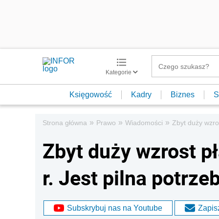
Kategorie
Księgowość
Kadry
Biznes
S
»
»
»
Strona główna
Prawo
Wiadomości
Zbyt duży wzro
Zbyt duży wzrost p
r. Jest pilna potrz
Subskrybuj nas na Youtube
Zapisz