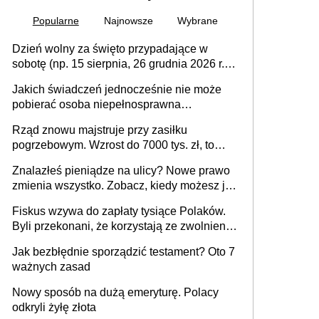
Popularne
Najnowsze
Wybrane
Dzień wolny za święto przypadające w
sobotę (np. 15 sierpnia, 26 grudnia 2026 r.) –
zasady rozliczania czasu pracy, obowiązki
Jakich świadczeń jednocześnie nie może
pracodawcy (sektor prywatny i administracja
pobierać osoba niepełnosprawna
publiczna), najczęstsze pytania
[praktyczny poradnik]
Rząd znowu majstruje przy zasiłku
pogrzebowym. Wzrost do 7000 tys. zł, to
jeszcze nie wszystko
Znalazłeś pieniądze na ulicy? Nowe prawo
zmienia wszystko. Zobacz, kiedy możesz je
legalnie zatrzymać
Fiskus wzywa do zapłaty tysiące Polaków.
Byli przekonani, że korzystają ze zwolnienia
z podatku od sprzedaży nieruchomości
Jak bezbłędnie sporządzić testament? Oto 7
ważnych zasad
Nowy sposób na dużą emeryturę. Polacy
odkryli żyłę złota