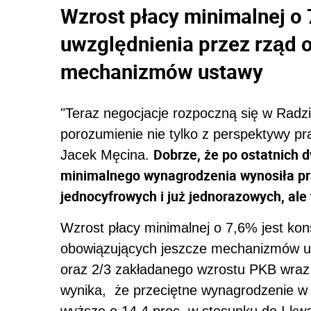
Wzrost płacy minimalnej o
uwzględnienia przez rząd 
mechanizmów ustawy
"Teraz negocjacje rozpoczną się w Radz
porozumienie nie tylko z perspektywy p
Dobrze, że po ostatnich 
Jacek Męcina.
minimalnego wynagrodzenia wynosiła pr
jednocyfrowych i już jednorazowych, ale
Wzrost płacy minimalnej o 7,6% jest ko
obowiązujących jeszcze mechanizmów usta
oraz 2/3 zakładanego wzrostu PKB wra
wynika, że przeciętne wynagrodzenie w I
wyższe o 14,4 proc. w stosunku do I kwa