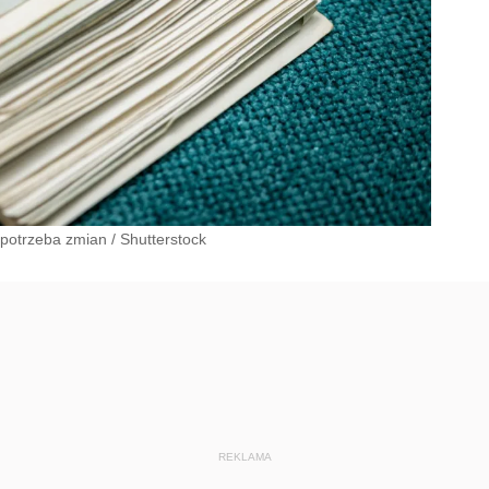
a potrzeba zmian
/
Shutterstock