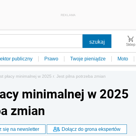
REKLAMA
Sklep
ektor publiczny
Prawo
Twoje pieniądze
Moto
st płacy minimalnej w 2025 r. Jest pilna potrzeba zmian
łacy minimalnej w 2025
eba zmian
 się na newsletter
Dołącz do grona ekspertów