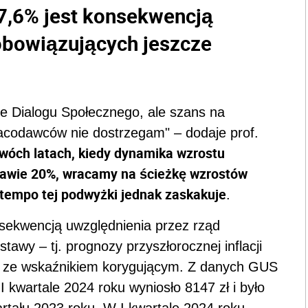
 7,6% jest konsekwencją
obowiązujących jeszcze
ie Dialogu Społecznego, ale szans na
racodawców nie dostrzegam" – dodaje prof.
dwóch latach, kiedy dynamika wzrostu
awie 20%, wracamy na ścieżkę wzrostów
 tempo tej podwyżki jednak zaskakuje
.
nsekwencją uwzględnienia przez rząd
wy – tj. prognozy przyszłorocznej inflacji
z ze wskaźnikiem korygującym. Z danych GUS
 kwartale 2024 roku wyniosło 8147 zł i było
rtału 2023 roku. W I kwartale 2024 roku