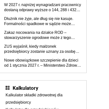
W 2027 r. najniżej wynagradzani pracownicy
dostaną odprawy wyższe o 144, 288 i 432
złote
Dłużnik nie żyje, ale dług się nie kasuje.
Formalności spadkowe w sądzie może
załatwić wierzyciel bez zgody rodziny
Zakaz nocowania na działce ROD –
zmarłego
stowarzyszenie ogrodowe może z tego
powodu pozbawić działkowca prawa do
ZUS wyjaśnił, kiedy małżonek
działki (wypowiedzieć dzierżawę)?
przedsiębiorcy zostanie uznany za osobę
współpracującą
Nowe obowiązkowe szczepienie dla dzieci
od 1 stycznia 2027 r. – Ministerstwo Zdrowia
zmienia Program Szczepień Ochronnych na
2027 r.
Kalkulatory
Kalkulator składki zdrowotnej dla
przedsiębiorcy