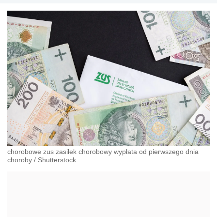
chorobowe zus zasiłek chorobowy wypłata od pierwszego dnia
choroby
/
Shutterstock