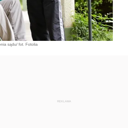
ia sądu/ fot. Fotolia