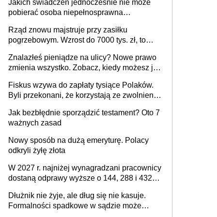
Jakich świadczeń jednocześnie nie może
pobierać osoba niepełnosprawna
[praktyczny poradnik]
Rząd znowu majstruje przy zasiłku
pogrzebowym. Wzrost do 7000 tys. zł, to
jeszcze nie wszystko
Znalazłeś pieniądze na ulicy? Nowe prawo
zmienia wszystko. Zobacz, kiedy możesz je
legalnie zatrzymać
Fiskus wzywa do zapłaty tysiące Polaków.
Byli przekonani, że korzystają ze zwolnienia
z podatku od sprzedaży nieruchomości
Jak bezbłędnie sporządzić testament? Oto 7
ważnych zasad
Nowy sposób na dużą emeryturę. Polacy
odkryli żyłę złota
W 2027 r. najniżej wynagradzani pracownicy
dostaną odprawy wyższe o 144, 288 i 432
złote
Dłużnik nie żyje, ale dług się nie kasuje.
Formalności spadkowe w sądzie może
załatwić wierzyciel bez zgody rodziny