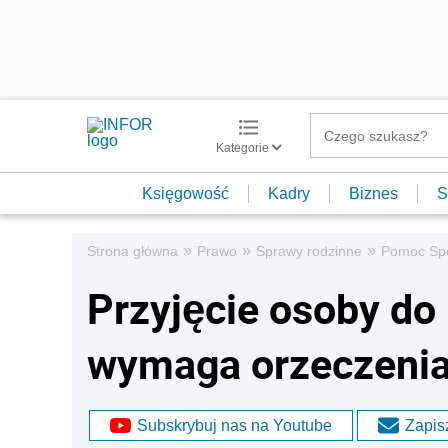
Kategorie
Księgowość
Kadry
Biznes
S
»
»
»
Strona główna
Prawo
Sprawy rodzinne
Pomoc Sp
Przyjęcie osoby do
wymaga orzeczenia
Subskrybuj nas na Youtube
Zapisz