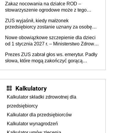
Zakaz nocowania na działce ROD –
zmarłego
stowarzyszenie ogrodowe może z tego
powodu pozbawić działkowca prawa do
ZUS wyjaśnił, kiedy małżonek
działki (wypowiedzieć dzierżawę)?
przedsiębiorcy zostanie uznany za osobę
współpracującą
Nowe obowiązkowe szczepienie dla dzieci
od 1 stycznia 2027 r. – Ministerstwo Zdrowia
zmienia Program Szczepień Ochronnych na
Prezes ZUS zabrał głos ws. emerytur. Padły
2027 r.
słowa, które mogą zakończyć gorącą
dyskusję
Kalkulatory
Kalkulator składki zdrowotnej dla
przedsiębiorcy
Kalkulator dla przedsiębiorców
Kalkulator wynagrodzeń
Kalkulator umów zlecenia