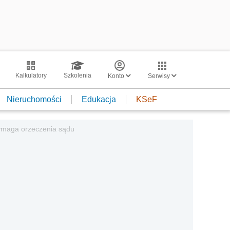
Kalkulatory
Szkolenia
Konto
Serwisy
Nieruchomości
Edukacja
KSeF
wymaga orzeczenia sądu