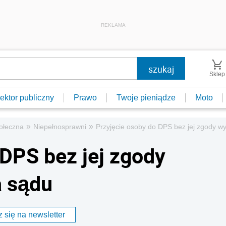
REKLAMA
Sklep
ektor publiczny
Prawo
Twoje pieniądze
Moto
»
»
ołeczna
Niepełnosprawni
Przyjęcie osoby do DPS bez jej zgody 
 DPS bez jej zgody
 sądu
 się na newsletter