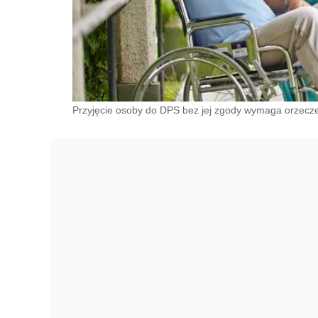
Przyjęcie osoby do DPS bez jej zgody wymaga orzeczen