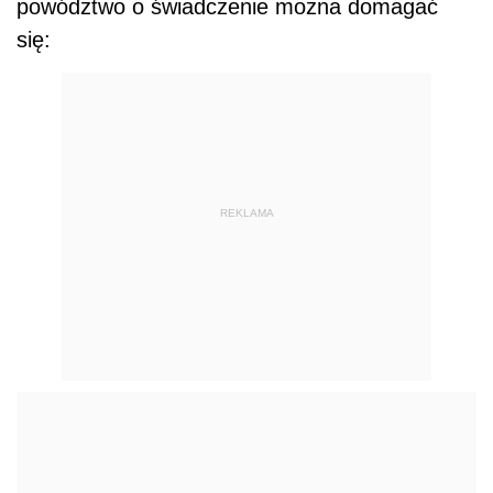
powództwo o świadczenie można domagać
się:
REKLAMA