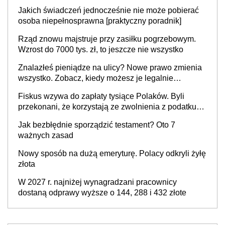
czasu pracy, obowiązki pracodawcy (sektor prywatny
Jakich świadczeń jednocześnie nie może pobierać
i administracja publiczna), najczęstsze pytania
osoba niepełnosprawna [praktyczny poradnik]
Rząd znowu majstruje przy zasiłku pogrzebowym.
Wzrost do 7000 tys. zł, to jeszcze nie wszystko
Znalazłeś pieniądze na ulicy? Nowe prawo zmienia
wszystko. Zobacz, kiedy możesz je legalnie
zatrzymać
Fiskus wzywa do zapłaty tysiące Polaków. Byli
przekonani, że korzystają ze zwolnienia z podatku
od sprzedaży nieruchomości
Jak bezbłędnie sporządzić testament? Oto 7
ważnych zasad
Nowy sposób na dużą emeryturę. Polacy odkryli żyłę
złota
W 2027 r. najniżej wynagradzani pracownicy
dostaną odprawy wyższe o 144, 288 i 432 złote