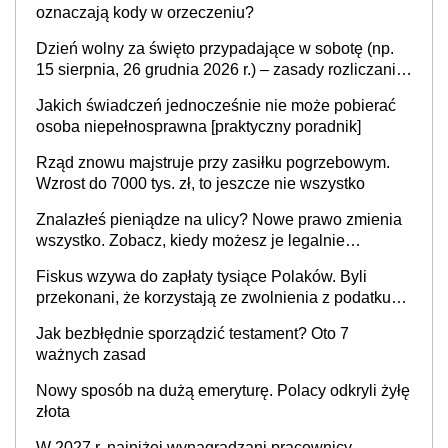
oznaczają kody w orzeczeniu?
Dzień wolny za święto przypadające w sobotę (np.
15 sierpnia, 26 grudnia 2026 r.) – zasady rozliczania
czasu pracy, obowiązki pracodawcy (sektor prywatny
Jakich świadczeń jednocześnie nie może pobierać
i administracja publiczna), najczęstsze pytania
osoba niepełnosprawna [praktyczny poradnik]
Rząd znowu majstruje przy zasiłku pogrzebowym.
Wzrost do 7000 tys. zł, to jeszcze nie wszystko
Znalazłeś pieniądze na ulicy? Nowe prawo zmienia
wszystko. Zobacz, kiedy możesz je legalnie
zatrzymać
Fiskus wzywa do zapłaty tysiące Polaków. Byli
przekonani, że korzystają ze zwolnienia z podatku
od sprzedaży nieruchomości
Jak bezbłędnie sporządzić testament? Oto 7
ważnych zasad
Nowy sposób na dużą emeryturę. Polacy odkryli żyłę
złota
W 2027 r. najniżej wynagradzani pracownicy