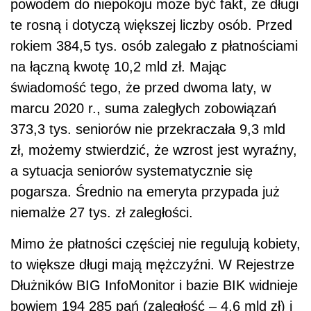
powodem do niepokoju może być fakt, że długi
te rosną i dotyczą większej liczby osób. Przed
rokiem 384,5 tys. osób zalegało z płatnościami
na łączną kwotę 10,2 mld zł. Mając
świadomość tego, że przed dwoma laty, w
marcu 2020 r., suma zaległych zobowiązań
373,3 tys. seniorów nie przekraczała 9,3 mld
zł, możemy stwierdzić, że wzrost jest wyraźny,
a sytuacja seniorów systematycznie się
pogarsza. Średnio na emeryta przypada już
niemalże 27 tys. zł zaległości.
Mimo że płatności częściej nie regulują kobiety,
to większe długi mają mężczyźni. W Rejestrze
Dłużników BIG InfoMonitor i bazie BIK widnieje
bowiem 194 285 pań (zaległość – 4,6 mld zł) i