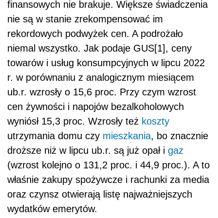
finansowych nie brakuje. Większe świadczenia
nie są w stanie zrekompensować im
rekordowych podwyżek cen. A podrożało
niemal wszystko. Jak podaje GUS[1], ceny
towarów i usług konsumpcyjnych w lipcu 2022
r. w porównaniu z analogicznym miesiącem
ub.r. wzrosły o 15,6 proc. Przy czym wzrost
cen żywności i napojów bezalkoholowych
wyniósł 15,3 proc. Wzrosły też
koszty
utrzymania domu czy
mieszkania
, bo znacznie
droższe niż w lipcu ub.r. są już opał i
gaz
(wzrost kolejno o 131,2 proc. i 44,9 proc.). A to
właśnie zakupy spożywcze i rachunki za media
oraz czynsz otwierają listę najważniejszych
wydatków emerytów.