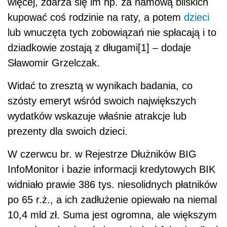
więcej, zdarza się im np. za namową bliskich
kupować coś rodzinie na raty, a potem
dzieci
lub wnuczęta tych zobowiązań nie spłacają i to
dziadkowie zostają z długami[1] – dodaje
Sławomir Grzelczak.
Widać to zresztą w wynikach badania, co
szósty emeryt wśród swoich największych
wydatków wskazuje właśnie atrakcje lub
prezenty dla swoich dzieci.
W czerwcu br. w Rejestrze Dłużników BIG
InfoMonitor i bazie informacji kredytowych BIK
widniało prawie 386 tys. niesolidnych płatników
po 65 r.ż., a ich zadłużenie opiewało na niemal
10,4 mld zł. Suma jest ogromna, ale większym