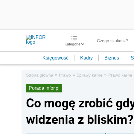
Kategorie
Księgowość
Kadry
Biznes
S
»
»
»
Strona główna
Prawo
Sprawy karne
Prawo karne
Porada Infor.pl
Co mogę zrobić gd
widzenia z bliskim?