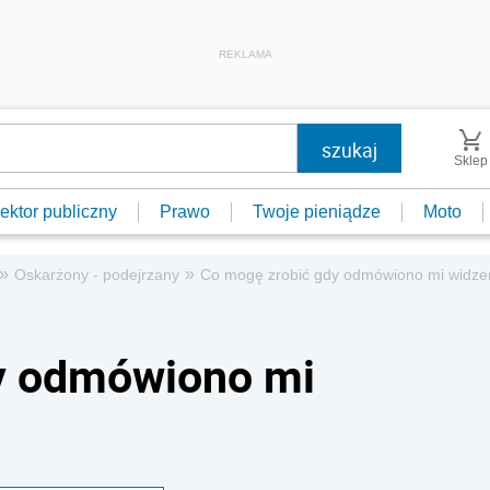
REKLAMA
Sklep
ektor publiczny
Prawo
Twoje pieniądze
Moto
»
»
Oskarżony - podejrzany
Co mogę zrobić gdy odmówiono mi widzen
y odmówiono mi