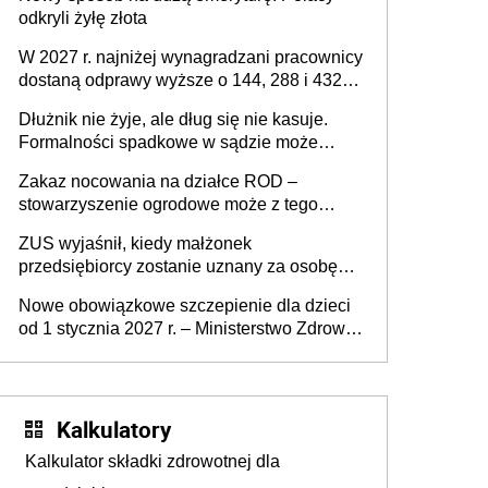
odkryli żyłę złota
W 2027 r. najniżej wynagradzani pracownicy
dostaną odprawy wyższe o 144, 288 i 432
złote
Dłużnik nie żyje, ale dług się nie kasuje.
Formalności spadkowe w sądzie może
załatwić wierzyciel bez zgody rodziny
Zakaz nocowania na działce ROD –
zmarłego
stowarzyszenie ogrodowe może z tego
powodu pozbawić działkowca prawa do
ZUS wyjaśnił, kiedy małżonek
działki (wypowiedzieć dzierżawę)?
przedsiębiorcy zostanie uznany za osobę
współpracującą
Nowe obowiązkowe szczepienie dla dzieci
od 1 stycznia 2027 r. – Ministerstwo Zdrowia
zmienia Program Szczepień Ochronnych na
2027 r.
Kalkulatory
Kalkulator składki zdrowotnej dla