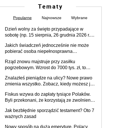
Tematy
Popularne
Najnowsze
Wybrane
Dzień wolny za święto przypadające w
sobotę (np. 15 sierpnia, 26 grudnia 2026 r.) –
zasady rozliczania czasu pracy, obowiązki
Jakich świadczeń jednocześnie nie może
pracodawcy (sektor prywatny i administracja
pobierać osoba niepełnosprawna
publiczna), najczęstsze pytania
[praktyczny poradnik]
Rząd znowu majstruje przy zasiłku
pogrzebowym. Wzrost do 7000 tys. zł, to
jeszcze nie wszystko
Znalazłeś pieniądze na ulicy? Nowe prawo
zmienia wszystko. Zobacz, kiedy możesz je
legalnie zatrzymać
Fiskus wzywa do zapłaty tysiące Polaków.
Byli przekonani, że korzystają ze zwolnienia
z podatku od sprzedaży nieruchomości
Jak bezbłędnie sporządzić testament? Oto 7
ważnych zasad
Nowy sposób na dużą emeryturę. Polacy