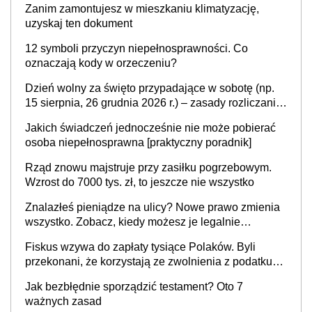
Zanim zamontujesz w mieszkaniu klimatyzację,
uzyskaj ten dokument
12 symboli przyczyn niepełnosprawności. Co
oznaczają kody w orzeczeniu?
Dzień wolny za święto przypadające w sobotę (np.
15 sierpnia, 26 grudnia 2026 r.) – zasady rozliczania
czasu pracy, obowiązki pracodawcy (sektor prywatny
Jakich świadczeń jednocześnie nie może pobierać
i administracja publiczna), najczęstsze pytania
osoba niepełnosprawna [praktyczny poradnik]
Rząd znowu majstruje przy zasiłku pogrzebowym.
Wzrost do 7000 tys. zł, to jeszcze nie wszystko
Znalazłeś pieniądze na ulicy? Nowe prawo zmienia
wszystko. Zobacz, kiedy możesz je legalnie
zatrzymać
Fiskus wzywa do zapłaty tysiące Polaków. Byli
przekonani, że korzystają ze zwolnienia z podatku
od sprzedaży nieruchomości
Jak bezbłędnie sporządzić testament? Oto 7
ważnych zasad