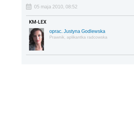
05 maja 2010, 08:52
KM-LEX
oprac. Justyna Godlewska
Prawnik, aplikantka radcowska