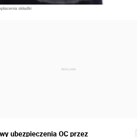
płacenia składki
owy ubezpieczenia OC przez