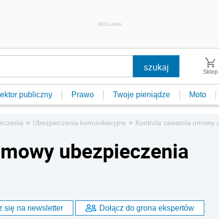
REKLAMA
Sklep
ektor publiczny
Prawo
Twoje pieniądze
Moto
»
»
eczenia
Ubezpieczenia komunikacyjne
Kontrola zawarcia umowy 
 umowy ubezpieczenia
 się na newsletter
Dołącz do grona ekspertów