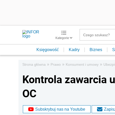
Kategorie
Księgowość
Kadry
Biznes
S
»
»
»
Strona główna
Prawo
Konsument i umowy
Ubezpi
Kontrola zawarcia
OC
Subskrybuj nas na Youtube
Zapisz