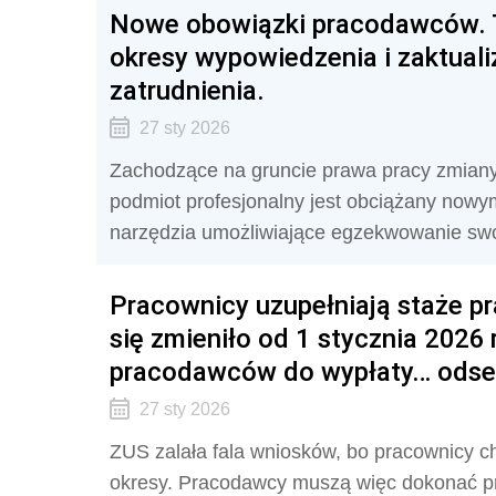
Nowe obowiązki pracodawców. T
okresy wypowiedzenia i zaktual
zatrudnienia.
27 sty 2026
Zachodzące na gruncie prawa pracy zmiany
podmiot profesjonalny jest obciążany now
narzędzia umożliwiające egzekwowanie swo
Pracownicy uzupełniają staże pr
się zmieniło od 1 stycznia 2026 r
pracodawców do wypłaty… odse
27 sty 2026
ZUS zalała fala wniosków, bo pracownicy c
okresy. Pracodawcy muszą więc dokonać pr