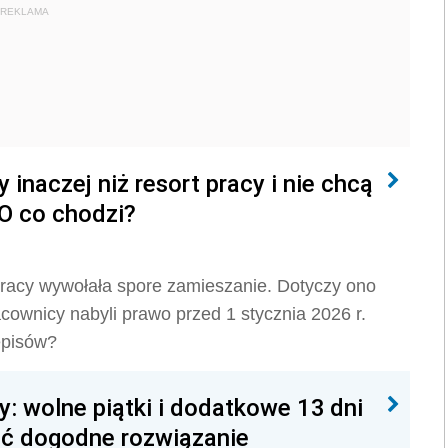
REKLAMA
 inaczej niż resort pracy i nie chcą
O co chodzi?
pracy wywołała spore zamieszanie. Dotyczy ono
acownicy nabyli prawo przed 1 stycznia 2026 r.
zepisów?
y: wolne piątki i dodatkowe 13 dni
ć dogodne rozwiązanie