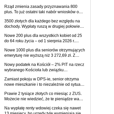
trzeba go zapłacić. Zaleganie fiskusowi
Rząd zmienia zasady przyznawania 800
oznacza kary
plus. To już ostatni taki nabór wniosków o
wypłatę świadczenia
3500 złotych dla każdego bez względu na
dochody. Wypłaty ruszą w drugiej połowie
sierpnia. Trzeba jednak złożyć wniosek
Nowe 200 plus dla wszystkich kobiet od 25
do 64 roku życia – od 1 sierpnia 2026 r.
świadczenie przysługuje w ramach nowego
Nowe 1000 plus dla seniorów otrzymujących
programu rządowego
emeryturę nie wyższą niż 3 272,69 zł. Z
wnioskami należy się pospieszyć, bo
Nowy podatek na Kościół – 2% PIT na rzecz
spóźnialscy świadczenia nie otrzymają
wybranego Kościoła lub związku
wyznaniowego. Premier potwierdza prace
Zamiast pokoju w DPS-ie, senior otrzyma
nad zmianami w systemie finansowania
nowe mieszkanie i to niezależnie od sytuacji
materialnej – rząd ogłasza nowy program
Prawie 2 tysiące złotych co miesiąc z ZUS.
wsparcia dla osób po 60 roku życia
Możecie nie wiedzieć, że te pieniądze wam
przysługują
Na wypłatę renty wdowiej czeka się nawet
13 miesięcy, bo urzędy tyle wymieniają się