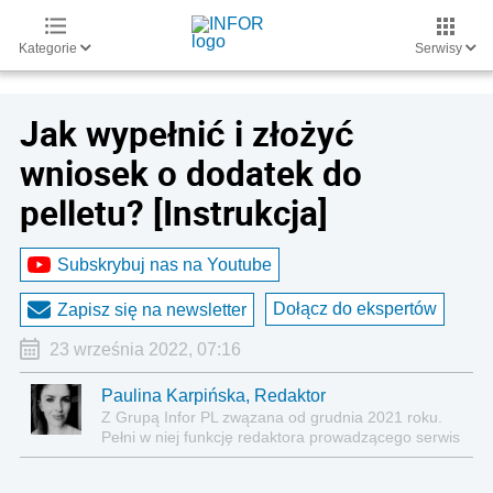
Kategorie
Serwisy
Jak wypełnić i złożyć
wniosek o dodatek do
pelletu? [Instrukcja]
Subskrybuj nas na Youtube
Dołącz do ekspertów
Zapisz się na newsletter
23 września 2022, 07:16
Paulina Karpińska, Redaktor
Z Grupą Infor PL zwązana od grudnia 2021 roku.
Pełni w niej funkcję redaktora prowadzącego serwis
Nieruchomości oraz współprowadzącego serwisy
Prawo i Biznes.