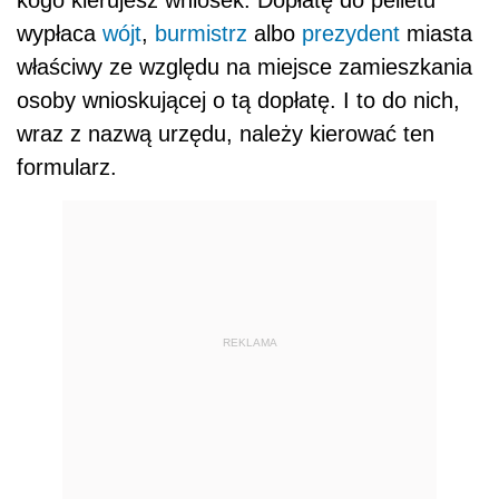
kogo kierujesz wniosek. Dopłatę do pelletu
wypłaca
wójt
,
burmistrz
albo
prezydent
miasta
właściwy ze względu na miejsce zamieszkania
osoby wnioskującej o tą dopłatę. I to do nich,
wraz z nazwą urzędu, należy kierować ten
formularz.
REKLAMA