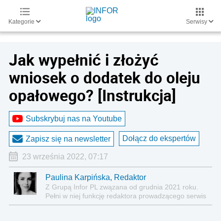
Kategorie
Serwisy
Jak wypełnić i złożyć
wniosek o dodatek do oleju
opałowego? [Instrukcja]
Subskrybuj nas na Youtube
Dołącz do ekspertów
Zapisz się na newsletter
23 września 2022, 07:17
Paulina Karpińska, Redaktor
Z Grupą Infor PL zwązana od grudnia 2021 roku.
Pełni w niej funkcję redaktora prowadzącego serwis
Nieruchomości oraz współprowadzącego serwisy
Prawo i Biznes.