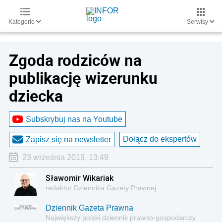
Kategorie
Serwisy
Zgoda rodziców na
publikację wizerunku
dziecka
Subskrybuj nas na Youtube
Dołącz do ekspertów
Zapisz się na newsletter
23 września 2019, 13:49
Sławomir Wikariak
redaktor Dziennika Gazety Prawnej
Dziennik Gazeta Prawna
Największy polski dziennik prawno-gospodarczy