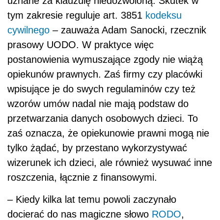
uznane za klauzulę niedozwoloną. Skutek w
tym zakresie reguluje art. 3851
kodeksu
cywilnego
– zauważa Adam Sanocki, rzecznik
prasowy UODO. W praktyce więc
postanowienia wymuszające zgody nie wiążą
opiekunów prawnych. Zaś firmy czy placówki
wpisujące je do swych regulaminów czy też
wzorów umów nadal nie mają podstaw do
przetwarzania danych osobowych dzieci. To
zaś oznacza, że opiekunowie prawni mogą nie
tylko żądać, by przestano wykorzystywać
wizerunek ich dzieci, ale również wysuwać inne
roszczenia, łącznie z finansowymi.
– Kiedy kilka lat temu powoli zaczynało
docierać do nas magiczne słowo
RODO
,