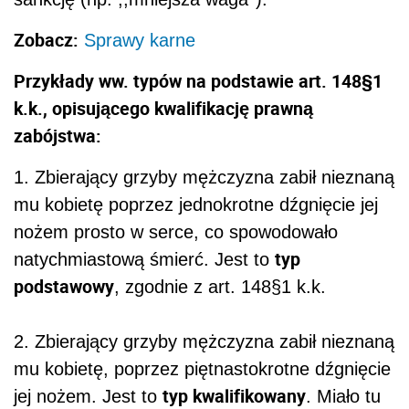
Zobacz:
Sprawy karne
Przykłady ww. typów na podstawie art. 148§1
k.k., opisującego kwalifikację prawną
zabójstwa:
1. Zbierający grzyby mężczyzna zabił nieznaną
mu kobietę poprzez jednokrotne dźgnięcie jej
nożem prosto w serce, co spowodowało
typ
natychmiastową śmierć. Jest to
podstawowy
, zgodnie z art. 148§1 k.k.
2. Zbierający grzyby mężczyzna zabił nieznaną
mu kobietę, poprzez piętnastokrotne dźgnięcie
typ kwalifikowany
jej nożem. Jest to
. Miało tu