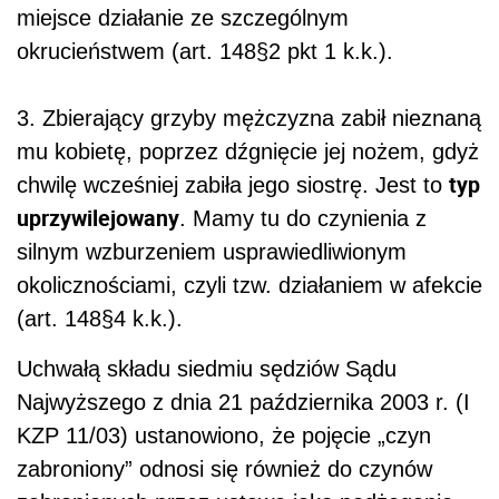
miejsce działanie ze szczególnym
okrucieństwem (art. 148§2 pkt 1 k.k.).
3. Zbierający grzyby mężczyzna zabił nieznaną
mu kobietę, poprzez dźgnięcie jej nożem, gdyż
typ
chwilę wcześniej zabiła jego siostrę. Jest to
uprzywilejowany
. Mamy tu do czynienia z
silnym wzburzeniem usprawiedliwionym
okolicznościami, czyli tzw. działaniem w afekcie
(art. 148§4 k.k.).
Uchwałą składu siedmiu sędziów Sądu
Najwyższego z dnia 21 października 2003 r. (I
KZP 11/03) ustanowiono, że pojęcie „czyn
zabroniony” odnosi się również do czynów