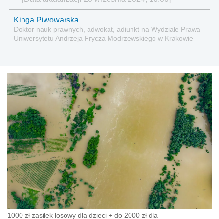
Kinga Piwowarska
Doktor nauk prawnych, adwokat, adiunkt na Wydziale Prawa
Uniwersytetu Andrzeja Frycza Modrzewskiego w Krakowie
oraz Rzecznik Akademicki ds. równego traktowania i
przeciwdziałania dyskryminacji. Specjalizuje się w prawie
pracy, zabezpieczeniu społecznym oraz
administracyjnoprawnych aspektach związanych z pracą i
pomocą socjalną.
1000 zł zasiłek losowy dla dzieci + do 2000 zł dla