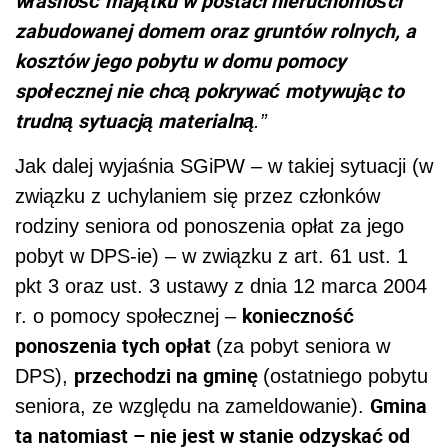
własność majątku w postaci nieruchomości
zabudowanej domem oraz gruntów rolnych, a
kosztów jego pobytu w domu pomocy
społecznej nie chcą pokrywać motywując to
trudną sytuacją materialną
.”
Jak dalej wyjaśnia SGiPW – w takiej sytuacji (w
związku z uchylaniem się przez członków
rodziny seniora od ponoszenia opłat za jego
pobyt w DPS-ie) – w związku z art. 61 ust. 1
pkt 3 oraz ust. 3 ustawy z dnia 12 marca 2004
konieczność
r. o pomocy społecznej –
ponoszenia tych opłat
(za pobyt seniora w
przechodzi na gminę
DPS),
(ostatniego pobytu
Gmina
seniora, ze względu na zameldowanie).
ta natomiast – nie jest w stanie odzyskać od