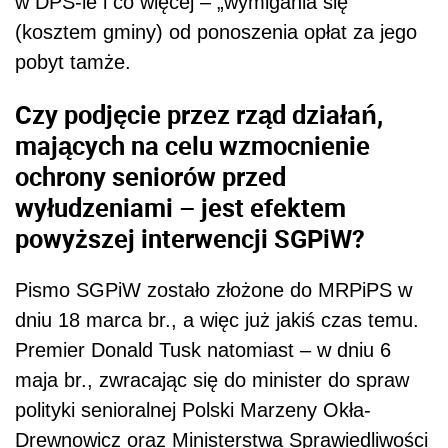
w DPS-ie i co więcej – „wymigania się”
(kosztem gminy) od ponoszenia opłat za jego
pobyt tamże.
Czy podjęcie przez rząd działań,
mających na celu wzmocnienie
ochrony seniorów przed
wyłudzeniami – jest efektem
powyższej interwencji SGPiW?
Pismo SGPiW zostało złożone do MRPiPS w
dniu 18 marca br., a więc już jakiś czas temu.
Premier Donald Tusk natomiast – w dniu 6
maja br., zwracając się do minister do spraw
polityki senioralnej Polski Marzeny Okła-
Drewnowicz oraz Ministerstwa Sprawiedliwości