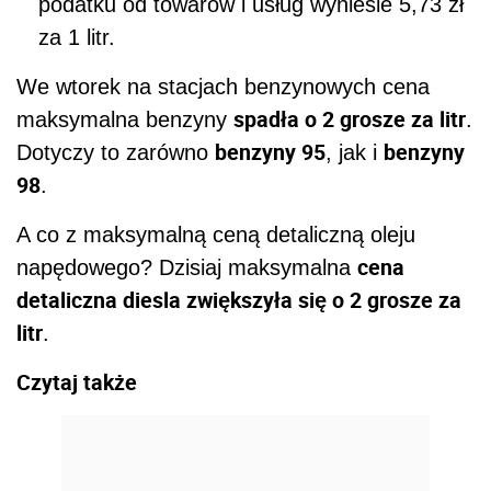
podatku od towarów i usług wyniesie 5,73 zł
za 1 litr.
We wtorek na stacjach benzynowych cena
spadła o 2 grosze za litr
maksymalna benzyny
.
benzyny 95
benzyny
Dotyczy to zarówno
, jak i
98
.
A co z maksymalną ceną detaliczną oleju
cena
napędowego? Dzisiaj maksymalna
detaliczna diesla zwiększyła się o 2 grosze za
litr
.
Czytaj także