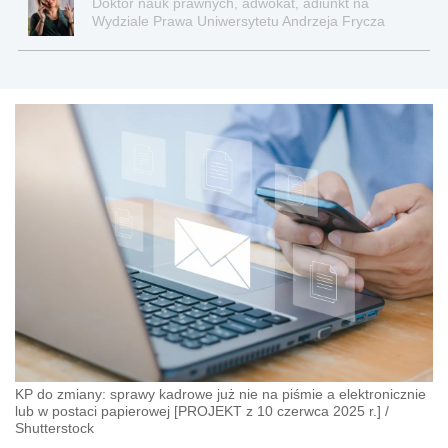
Doktor nauk prawnych, adwokat, adiunkt na
Wydziale Prawa Uniwersytetu Andrzeja Frycza
Modrzewskiego w Krakowie oraz Rzecznik
Akademicki ds. równego traktowania i
przeciwdziałania dyskryminacji. Specjalizuje się w
prawie pracy, zabezpieczeniu społecznym oraz
administracyjnoprawnych aspektach związanych z
pracą i pomocą socjalną.
KP do zmiany: sprawy kadrowe już nie na piśmie a elektronicznie
lub w postaci papierowej [PROJEKT z 10 czerwca 2025 r.]
/
Shutterstock