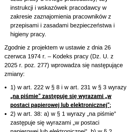
instrukcji i wskazówek pracodawcy w
zakresie zaznajomienia pracowników z
przepisami i zasadami bezpieczeństwa i
higieny pracy.
Zgodnie z projektem w ustawie z dnia 26
czerwca 1974 r. – Kodeks pracy (Dz. U. z
2025 r. poz. 277) wprowadza się następujące
zmiany:
1) w art. 22
2
w § 8 i w art. 23
1
w § 3 wyrazy
„na piśmie” zastępuje się wyrazami „w
postaci papierowej lub elektronicznej”;
2) w art. 38: a) w § 1 wyrazy „na piśmie”
zastępuje się wyrazami „w postaci
papierowej lub elektronicznej”, b) w § 2