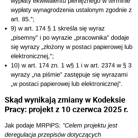
wypłaty ekwiwalentu pieniężnego w terminie
wypłaty wynagrodzenia ustalonym zgodnie z
art. 85.”;
9) w art. 174 § 1 skreśla się wyraz
„pisemny” i po wyrazie „pracownika” dodaje
się wyrazy „złożony w postaci papierowej lub
elektronicznej,”;
10) w art. 174 zn. 1 w§ 1 i w art. 2374 w § 3
wyrazy „na piśmie” zastępuje się wyrazami
„w postaci papierowej lub elektronicznej”.
Skąd wynikają zmiany w Kodeksie
Pracy: projekt z 10 czerwca 2025 r.
Jak podaje MRPiPS:
"Celem projektu jest
deregulacja przepisów dotyczących