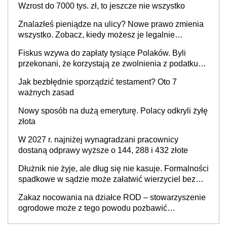
Wzrost do 7000 tys. zł, to jeszcze nie wszystko
Znalazłeś pieniądze na ulicy? Nowe prawo zmienia
wszystko. Zobacz, kiedy możesz je legalnie
zatrzymać
Fiskus wzywa do zapłaty tysiące Polaków. Byli
przekonani, że korzystają ze zwolnienia z podatku
od sprzedaży nieruchomości
Jak bezbłędnie sporządzić testament? Oto 7
ważnych zasad
Nowy sposób na dużą emeryturę. Polacy odkryli żyłę
złota
W 2027 r. najniżej wynagradzani pracownicy
dostaną odprawy wyższe o 144, 288 i 432 złote
Dłużnik nie żyje, ale dług się nie kasuje. Formalności
spadkowe w sądzie może załatwić wierzyciel bez
zgody rodziny zmarłego
Zakaz nocowania na działce ROD – stowarzyszenie
ogrodowe może z tego powodu pozbawić
działkowca prawa do działki (wypowiedzieć