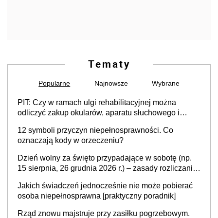
Tematy
Popularne
Najnowsze
Wybrane
PIT: Czy w ramach ulgi rehabilitacyjnej można
odliczyć zakup okularów, aparatu słuchowego i
skutera inwalidzkiego?
12 symboli przyczyn niepełnosprawności. Co
oznaczają kody w orzeczeniu?
Dzień wolny za święto przypadające w sobotę (np.
15 sierpnia, 26 grudnia 2026 r.) – zasady rozliczania
czasu pracy, obowiązki pracodawcy (sektor prywatny
Jakich świadczeń jednocześnie nie może pobierać
i administracja publiczna), najczęstsze pytania
osoba niepełnosprawna [praktyczny poradnik]
Rząd znowu majstruje przy zasiłku pogrzebowym.