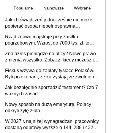
Popularne
Najnowsze
Wybrane
Jakich świadczeń jednocześnie nie może
pobierać osoba niepełnosprawna
[praktyczny poradnik]
Rząd znowu majstruje przy zasiłku
pogrzebowym. Wzrost do 7000 tys. zł, to
jeszcze nie wszystko
Znalazłeś pieniądze na ulicy? Nowe prawo
zmienia wszystko. Zobacz, kiedy możesz je
legalnie zatrzymać
Fiskus wzywa do zapłaty tysiące Polaków.
Byli przekonani, że korzystają ze zwolnienia
z podatku od sprzedaży nieruchomości
Jak bezbłędnie sporządzić testament? Oto 7
ważnych zasad
Nowy sposób na dużą emeryturę. Polacy
odkryli żyłę złota
W 2027 r. najniżej wynagradzani pracownicy
dostaną odprawy wyższe o 144, 288 i 432