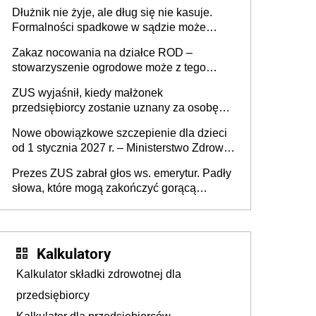
złote
Dłużnik nie żyje, ale dług się nie kasuje.
Formalności spadkowe w sądzie może
załatwić wierzyciel bez zgody rodziny
Zakaz nocowania na działce ROD –
zmarłego
stowarzyszenie ogrodowe może z tego
powodu pozbawić działkowca prawa do
ZUS wyjaśnił, kiedy małżonek
działki (wypowiedzieć dzierżawę)?
przedsiębiorcy zostanie uznany za osobę
współpracującą
Nowe obowiązkowe szczepienie dla dzieci
od 1 stycznia 2027 r. – Ministerstwo Zdrowia
zmienia Program Szczepień Ochronnych na
Prezes ZUS zabrał głos ws. emerytur. Padły
2027 r.
słowa, które mogą zakończyć gorącą
dyskusję
Kalkulatory
Kalkulator składki zdrowotnej dla
przedsiębiorcy