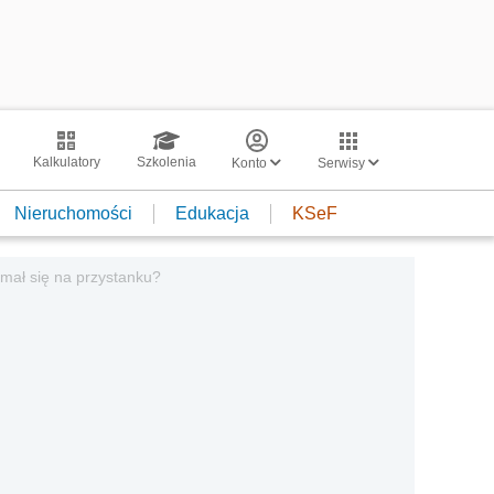
Kalkulatory
Szkolenia
Konto
Serwisy
Nieruchomości
Edukacja
KSeF
ymał się na przystanku?