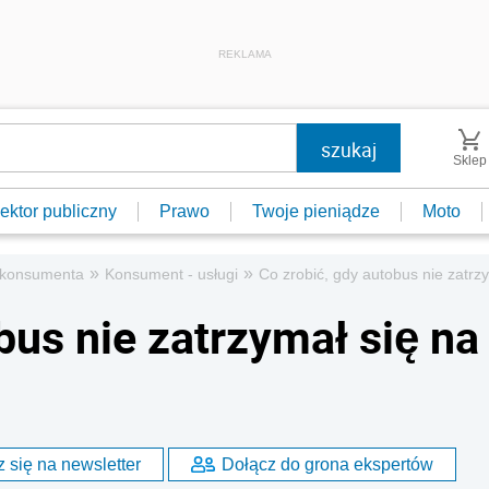
REKLAMA
Sklep
ektor publiczny
Prawo
Twoje pieniądze
Moto
»
»
 konsumenta
Konsument - usługi
Co zrobić, gdy autobus nie zatrz
bus nie zatrzymał się na
 się na newsletter
Dołącz do grona ekspertów