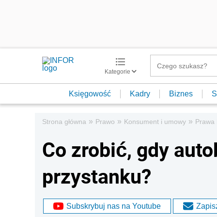
Kategorie
Księgowość
Kadry
Biznes
S
»
»
»
Strona główna
Prawo
Konsument i umowy
Prawa
Co zrobić, gdy auto
przystanku?
Subskrybuj nas na Youtube
Zapisz