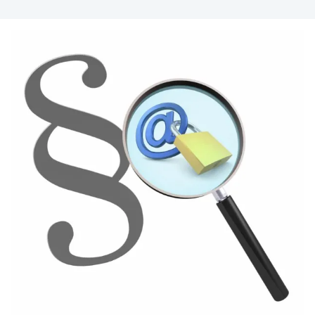
Pierwsze doświadczenia zawodowe zdobyła w
Banku Pekao S.A,. monitorując transakcje klientów
oraz tworząc zawiadomienia o transakcjach
podejrzanych. Brała udział w budowie AML Hub dla
Citibank, dostarczającego swoje usługi w 50
krajach. Występowała na międzynarodowych i
krajowych wydarzeń poświęconych
przeciwdziałaniu praniu pieniędzy i compliance.
Jest członkinią Polskiego Stowarzyszenia
Prawników Przedsiębiorstw.