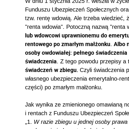
W dniu 1 stycznia 2025 r. weszła w życi
Funduszu Ubezpieczeń Społecznych oraz
tzw. rentę wdowią. Ale trzeba wiedzieć, 
"renta wdowia". Potoczną nazwą "renta 
lub wdowcowi uprawnionemu do emerytury
rentowego po zmarłym małżonku
Albo n
.
osoby owdowiałej: pełnego świadczenia
świadczenia
. Z tego powodu przepisy a 
świadczeń
w zbiegu.
Czyli świadczenia 
własnego ubezpieczenia emerytalno-rent
części) po zmarłym małżonku.
Jak wynika ze zmienionego omawianą now
i rentach z Funduszu Ubezpieczeń Społ
„1.
W razie zbiegu u jednej osoby prawa