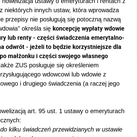
e nowelizacja ustawy o emeryturach i rentach z
 niektórych innych ustaw, która wprowadza
że przepisy nie posługują się potoczną nazwą
koncepcję wypłaty wdowie
wdowia" określa się
 lub renty - części świadczenia emerytalno-
a odwrót - jeżeli to będzie korzystniejsze dla
 po małżonku i części swojego własnego
także ZUS posługuje się określeniem
przysługującego wdowcowi lub wdowie z
owego i drugiego świadczenia (a raczej jego
elizacją art. 95 ust. 1 ustawy o emeryturach
ecznych:
 do kilku świadczeń przewidzianych w ustawie