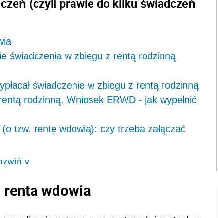
czeń (czyli prawie do kilku świadczeń
wia
ie świadczenia w zbiegu z rentą rodzinną
ypłacał świadczenie w zbiegu z rentą rodzinną
rentą rodzinną. Wniosek ERWD - jak wypełnić
(o tzw. rentę wdowią): czy trzeba załączać
ozwiń
>
. renta wdowia