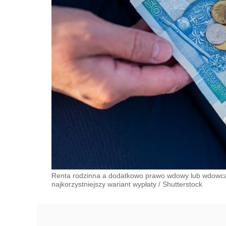
Renta rodzinna a dodatkowo prawo wdowy lub wdowca 
najkorzystniejszy wariant wypłaty
/
Shutterstock