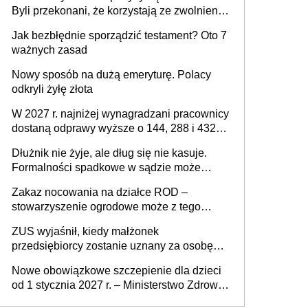
Byli przekonani, że korzystają ze zwolnienia
z podatku od sprzedaży nieruchomości
Jak bezbłędnie sporządzić testament? Oto 7
ważnych zasad
Nowy sposób na dużą emeryturę. Polacy
odkryli żyłę złota
W 2027 r. najniżej wynagradzani pracownicy
dostaną odprawy wyższe o 144, 288 i 432
złote
Dłużnik nie żyje, ale dług się nie kasuje.
Formalności spadkowe w sądzie może
załatwić wierzyciel bez zgody rodziny
Zakaz nocowania na działce ROD –
zmarłego
stowarzyszenie ogrodowe może z tego
powodu pozbawić działkowca prawa do
ZUS wyjaśnił, kiedy małżonek
działki (wypowiedzieć dzierżawę)?
przedsiębiorcy zostanie uznany za osobę
współpracującą
Nowe obowiązkowe szczepienie dla dzieci
od 1 stycznia 2027 r. – Ministerstwo Zdrowia
zmienia Program Szczepień Ochronnych na