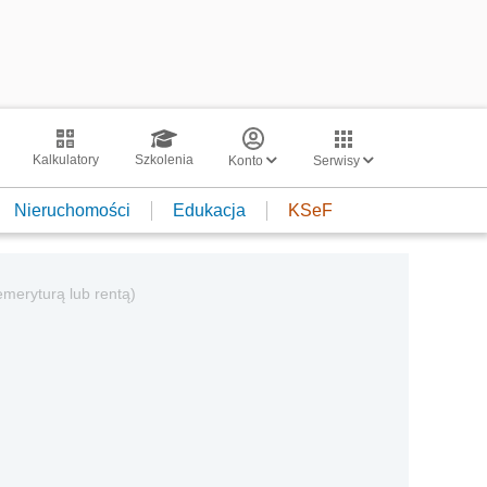
Kalkulatory
Szkolenia
Konto
Serwisy
Nieruchomości
Edukacja
KSeF
emeryturą lub rentą)