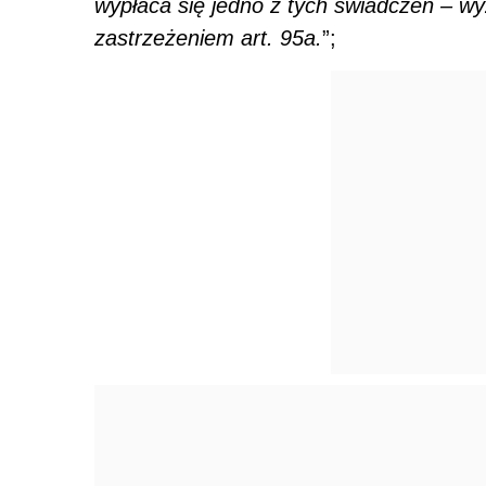
wypłaca się jedno z tych świadczeń – w
zastrzeżeniem art. 95a.
”;