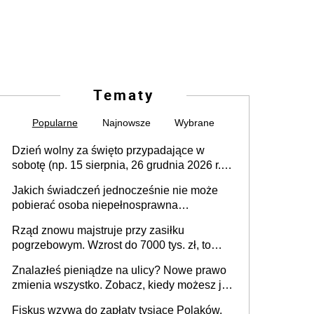
Tematy
Popularne
Najnowsze
Wybrane
Dzień wolny za święto przypadające w
sobotę (np. 15 sierpnia, 26 grudnia 2026 r.) –
zasady rozliczania czasu pracy, obowiązki
Jakich świadczeń jednocześnie nie może
pracodawcy (sektor prywatny i administracja
pobierać osoba niepełnosprawna
publiczna), najczęstsze pytania
[praktyczny poradnik]
Rząd znowu majstruje przy zasiłku
pogrzebowym. Wzrost do 7000 tys. zł, to
jeszcze nie wszystko
Znalazłeś pieniądze na ulicy? Nowe prawo
zmienia wszystko. Zobacz, kiedy możesz je
legalnie zatrzymać
Fiskus wzywa do zapłaty tysiące Polaków.