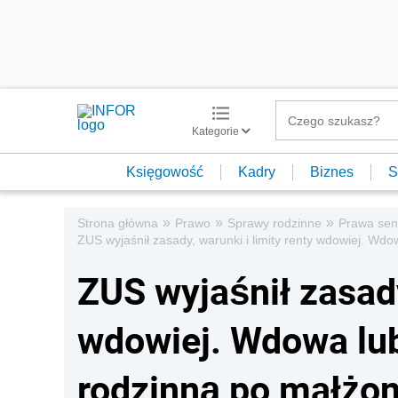
Kategorie
Księgowość
Kadry
Biznes
S
»
»
»
Strona główna
Prawo
Sprawy rodzinne
Prawa sen
ZUS wyjaśnił zasady, warunki i limity renty wdowiej. Wd
ZUS wyjaśnił zasady
wdowiej. Wdowa lub
rodzinną po małżon