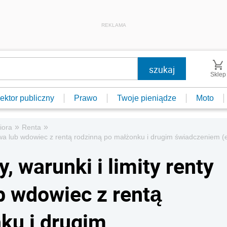
REKLAMA
Sklep
ektor publiczny
Prawo
Twoje pieniądze
Moto
»
»
iora
Renta
owa lub wdowiec z rentą rodzinną po małżonku i drugim świadczeniem (
, warunki i limity renty
 wdowiec z rentą
ku i drugim