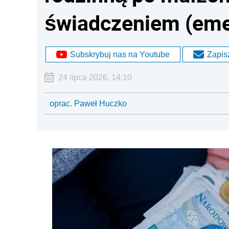
świadczeniem (emer
Subskrybuj nas na Youtube
Zapisz
24 lipca 2026, 14:10
oprac. Paweł Huczko