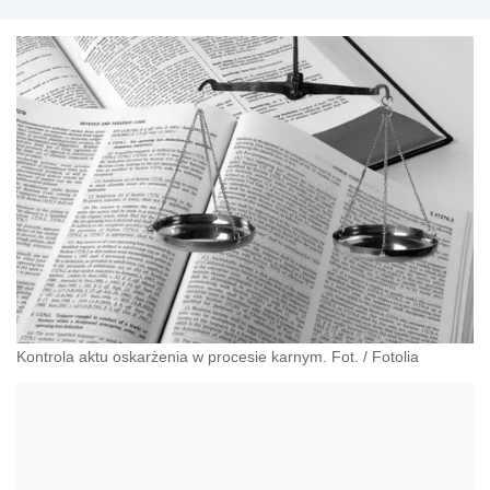
Kontrola aktu oskarżenia w procesie karnym. Fot. / Fotolia