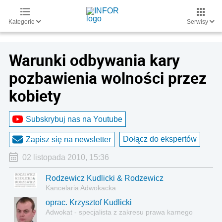
Kategorie
Serwisy
Warunki odbywania kary
pozbawienia wolności przez
kobiety
Subskrybuj nas na Youtube
Dołącz do ekspertów
Zapisz się na newsletter
02 listopada 2010, 15:36
Rodzewicz Kudlicki & Rodzewicz
Kancelaria Adwokacka
oprac. Krzysztof Kudlicki
Adwokat - specjalista z zakresu prawa karnego