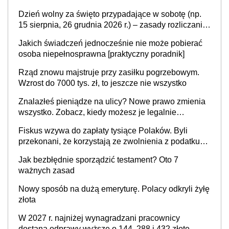
Dzień wolny za święto przypadające w sobotę (np.
15 sierpnia, 26 grudnia 2026 r.) – zasady rozliczania
czasu pracy, obowiązki pracodawcy (sektor prywatny
Jakich świadczeń jednocześnie nie może pobierać
i administracja publiczna), najczęstsze pytania
osoba niepełnosprawna [praktyczny poradnik]
Rząd znowu majstruje przy zasiłku pogrzebowym.
Wzrost do 7000 tys. zł, to jeszcze nie wszystko
Znalazłeś pieniądze na ulicy? Nowe prawo zmienia
wszystko. Zobacz, kiedy możesz je legalnie
zatrzymać
Fiskus wzywa do zapłaty tysiące Polaków. Byli
przekonani, że korzystają ze zwolnienia z podatku
od sprzedaży nieruchomości
Jak bezbłędnie sporządzić testament? Oto 7
ważnych zasad
Nowy sposób na dużą emeryturę. Polacy odkryli żyłę
złota
W 2027 r. najniżej wynagradzani pracownicy
dostaną odprawy wyższe o 144, 288 i 432 złote