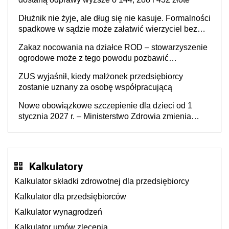
Dłużnik nie żyje, ale dług się nie kasuje. Formalności
spadkowe w sądzie może załatwić wierzyciel bez
zgody rodziny zmarłego
Zakaz nocowania na działce ROD – stowarzyszenie
ogrodowe może z tego powodu pozbawić
działkowca prawa do działki (wypowiedzieć
ZUS wyjaśnił, kiedy małżonek przedsiębiorcy
dzierżawę)?
zostanie uznany za osobę współpracującą
Nowe obowiązkowe szczepienie dla dzieci od 1
stycznia 2027 r. – Ministerstwo Zdrowia zmienia
Program Szczepień Ochronnych na 2027 r.
Kalkulatory
Kalkulator składki zdrowotnej dla przedsiębiorcy
Kalkulator dla przedsiębiorców
Kalkulator wynagrodzeń
Kalkulator umów zlecenia