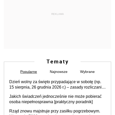
REKLAMA
Tematy
Popularne
Najnowsze
Wybrane
Dzień wolny za święto przypadające w sobotę (np.
15 sierpnia, 26 grudnia 2026 r.) – zasady rozliczania
czasu pracy, obowiązki pracodawcy (sektor prywatny
Jakich świadczeń jednocześnie nie może pobierać
i administracja publiczna), najczęstsze pytania
osoba niepełnosprawna [praktyczny poradnik]
Rząd znowu majstruje przy zasiłku pogrzebowym.