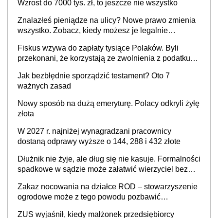
Wzrost do 7000 tys. zł, to jeszcze nie wszystko
Znalazłeś pieniądze na ulicy? Nowe prawo zmienia
wszystko. Zobacz, kiedy możesz je legalnie
zatrzymać
Fiskus wzywa do zapłaty tysiące Polaków. Byli
przekonani, że korzystają ze zwolnienia z podatku
od sprzedaży nieruchomości
Jak bezbłędnie sporządzić testament? Oto 7
ważnych zasad
Nowy sposób na dużą emeryturę. Polacy odkryli żyłę
złota
W 2027 r. najniżej wynagradzani pracownicy
dostaną odprawy wyższe o 144, 288 i 432 złote
Dłużnik nie żyje, ale dług się nie kasuje. Formalności
spadkowe w sądzie może załatwić wierzyciel bez
zgody rodziny zmarłego
Zakaz nocowania na działce ROD – stowarzyszenie
ogrodowe może z tego powodu pozbawić
działkowca prawa do działki (wypowiedzieć
ZUS wyjaśnił, kiedy małżonek przedsiębiorcy
dzierżawę)?