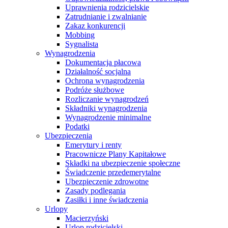
Uprawnienia rodzicielskie
Zatrudnianie i zwalnianie
Zakaz konkurencji
Mobbing
Sygnalista
Wynagrodzenia
Dokumentacja płacowa
Działalność socjalna
Ochrona wynagrodzenia
Podróże służbowe
Rozliczanie wynagrodzeń
Składniki wynagrodzenia
Wynagrodzenie minimalne
Podatki
Ubezpieczenia
Emerytury i renty
Pracownicze Plany Kapitałowe
Składki na ubezpieczenie społeczne
Świadczenie przedemerytalne
Ubezpieczenie zdrowotne
Zasady podlegania
Zasiłki i inne świadczenia
Urlopy
Macierzyński
Urlop rodzicielski