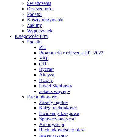
Świadczenia
Oszczędności
Podatki
Koszty utrzymania
Zakupy
Wypoczynek
Księgowość firm
Podatki
PIT
Program do rozliczenia PIT 2022
VAT
CIT
Ryczałt
Akcyza
Koszty
Urząd Skarbowy
zobacz więcej »
Rachunkowość
Zasady ogólne
Księgi rachunkowe
Ewidencja księgowa
Sprawozdawczość
Amortyzacja
Rachunkowość rolnicza
Inwentaryzacja