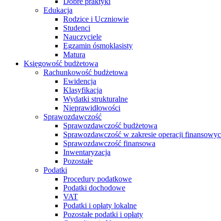
Dobre praktyki
Edukacja
Rodzice i Uczniowie
Studenci
Nauczyciele
Egzamin ósmoklasisty
Matura
Księgowość budżetowa
Rachunkowość budżetowa
Ewidencja
Klasyfikacja
Wydatki strukturalne
Nieprawidłowości
Sprawozdawczość
Sprawozdawczość budżetowa
Sprawozdawczość w zakresie operacji finansowy
Sprawozdawczość finansowa
Inwentaryzacja
Pozostałe
Podatki
Procedury podatkowe
Podatki dochodowe
VAT
Podatki i opłaty lokalne
Pozostałe podatki i opłaty