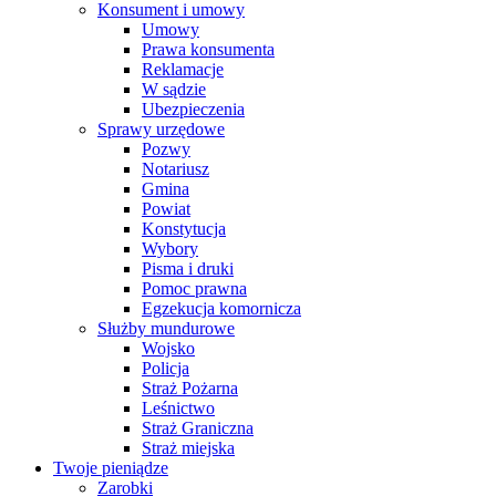
Konsument i umowy
Umowy
Prawa konsumenta
Reklamacje
W sądzie
Ubezpieczenia
Sprawy urzędowe
Pozwy
Notariusz
Gmina
Powiat
Konstytucja
Wybory
Pisma i druki
Pomoc prawna
Egzekucja komornicza
Służby mundurowe
Wojsko
Policja
Straż Pożarna
Leśnictwo
Straż Graniczna
Straż miejska
Twoje pieniądze
Zarobki