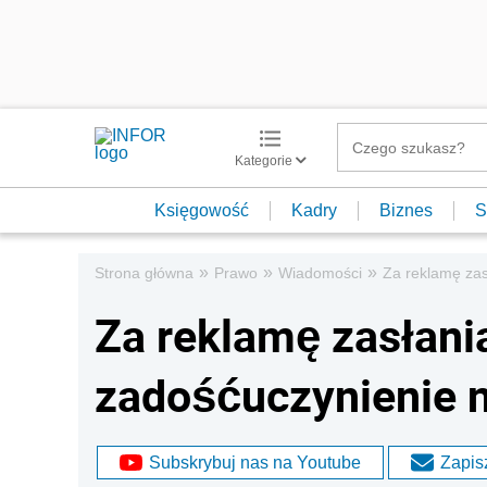
Kategorie
Księgowość
Kadry
Biznes
S
»
»
»
Strona główna
Prawo
Wiadomości
Za reklamę zas
Za reklamę zasłani
zadośćuczynienie n
Subskrybuj nas na Youtube
Zapisz