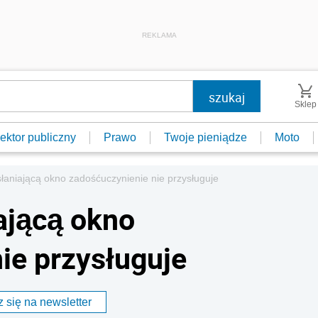
REKLAMA
Sklep
ektor publiczny
Prawo
Twoje pieniądze
Moto
łaniającą okno zadośćuczynienie nie przysługuje
ającą okno
ie przysługuje
 się na newsletter