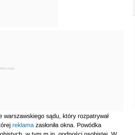
REKLAMA
e warszawskiego sądu, który rozpatrywał
tórej
reklama
zasłoniła okna. Powódka
obistych, w tym m.in. godności osobistej. W