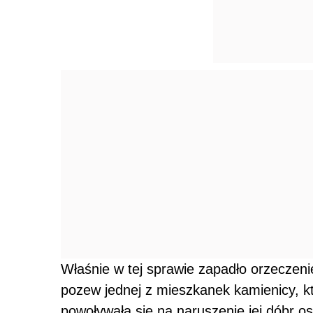
Właśnie w tej sprawie zapadło orzeczeni
pozew jednej z mieszkanek kamienicy, k
powoływała się na naruszenie jej dóbr os