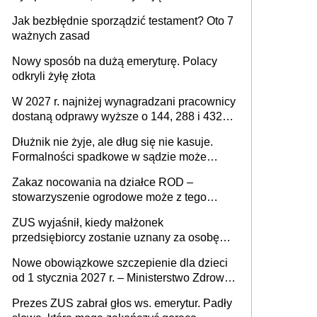
z podatku od sprzedaży nieruchomości
Jak bezbłędnie sporządzić testament? Oto 7
ważnych zasad
Nowy sposób na dużą emeryturę. Polacy
odkryli żyłę złota
W 2027 r. najniżej wynagradzani pracownicy
dostaną odprawy wyższe o 144, 288 i 432
złote
Dłużnik nie żyje, ale dług się nie kasuje.
Formalności spadkowe w sądzie może
załatwić wierzyciel bez zgody rodziny
Zakaz nocowania na działce ROD –
zmarłego
stowarzyszenie ogrodowe może z tego
powodu pozbawić działkowca prawa do
ZUS wyjaśnił, kiedy małżonek
działki (wypowiedzieć dzierżawę)?
przedsiębiorcy zostanie uznany za osobę
współpracującą
Nowe obowiązkowe szczepienie dla dzieci
od 1 stycznia 2027 r. – Ministerstwo Zdrowia
zmienia Program Szczepień Ochronnych na
Prezes ZUS zabrał głos ws. emerytur. Padły
2027 r.