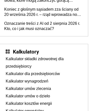
słowa, które mogą zakończyć gorącą
dyskusję
Koniec z głośnym sąsiadem zza ściany od
20 września 2026 r. – rząd wprowadza nowe
przepisy, które poprawią komfort życia
Oznaczanie treści z AI od 2 sierpnia 2026 r.
mieszkańców
Kto, co i jak musi oznaczać?
Kalkulatory
Kalkulator składki zdrowotnej dla
przedsiębiorcy
Kalkulator dla przedsiębiorców
Kalkulator wynagrodzeń
Kalkulator umów zlecenia
Kalkulator umów o dzieło
Kalkulator kosztów energii
Kalkulator emerytalny